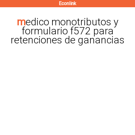
Econlink
Pasar
al
medico monotributos y
contenido
formulario f572 para
principal
retenciones de ganancias