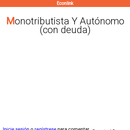
Econlink
Pasar
al
Monotributista Y Autónomo
contenido
(con deuda)
principal
Inicie sesión
o
regístrese
para comentar