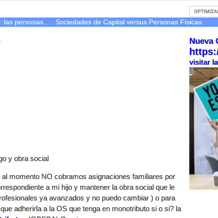
: las personas...
Sociedades de Capital versus Personas Físicas
Nueva 
r
https:
visitar 
o y obra social
a, al momento NO cobramos asignaciones familiares por
rrespondiente a mi hijo y mantener la obra social que le
profesionales ya avanzados y no puedo cambiar ) o para
que adherirla a la OS que tenga en monotributo si o si? la