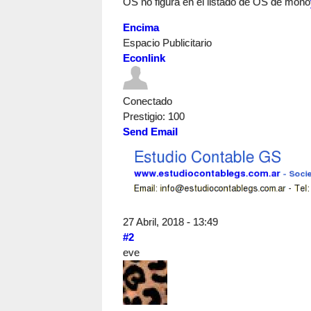
OS no figura en el listado de OS de mono
Encima
Espacio Publicitario
Econlink
Conectado
Prestigio
: 100
Send Email
27 Abril, 2018 - 13:49
#2
eve