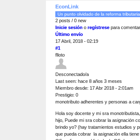
EconLink
Un punto olvidado de la reforma tributaria
2 posts / 0 new
Inicie sesión
o
regístrese
para comenta
Último envío
17 Abril, 2018 - 02:19
#1
flloto
Desconectado/a
Last seen:
hace 8 años 3 meses
Miembro desde:
17 Abr 2018 - 2:01am
Prestigio
: 0
monotributo adherentes y personas a carg
Hola soy docente y mi sra monotributist
hijo, Puede mi sra cobrar la asignación co
brindo yo? (hay tratamientos estudios y 
que pueda cobrar la asignación ella tiene 