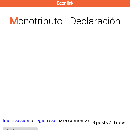
Econlink
Pasar
al
Monotributo - Declaración
contenido
principal
Inicie sesión
o
regístrese
para comentar
8 posts / 0 new