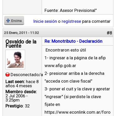
Fuente: Asesor Previsional"
Inicie sesión
o
regístrese
para comentar
Encima
#8
25 Enero, 2011 - 11:32
Osvaldo de la
Re: Monotributo - Declaración
Fuente
Encontraron esto útil
1- ingresar a la página de la afip
www.afip.gob.ar
2- presionar arriba a la derecha
Desconectado/a
"acceda con clave fiscal"
Last seen:
hace 8
años 4 meses
3- poner el cuit y la clave y apretar
Miembro desde:
2 Jul 2006 -
"ingresar" (si perdiste la clave
3:25pm
fijate en
Prestigio
: 32
https://www.econlink.com.ar/foro