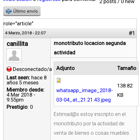
2 posts / 0 new
Último envío
role="article"
#1
4 Marzo, 2018 - 22:07
canillita
monotributo locacion segunda
actividad
Adjunto
Tamaño
Desconectado/a
Last seen:
hace 8
años 5 meses
138.82
Miembro desde:
whatsapp_image_2018-
4 Mar 2018 -
KB
9:55pm
03-04_at_21.21.43.jpeg
Prestigio
: 0
Estimad@s estoy inscripto en el
monotributo por la actividad de
venta de bienes o cosas muebles