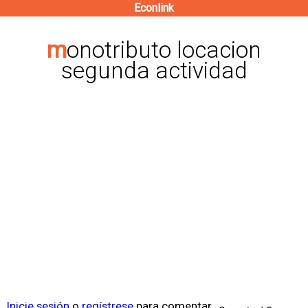
Econlink
Pasar
al
monotributo locacion
contenido
segunda actividad
principal
Inicie sesión
o
regístrese
para comentar