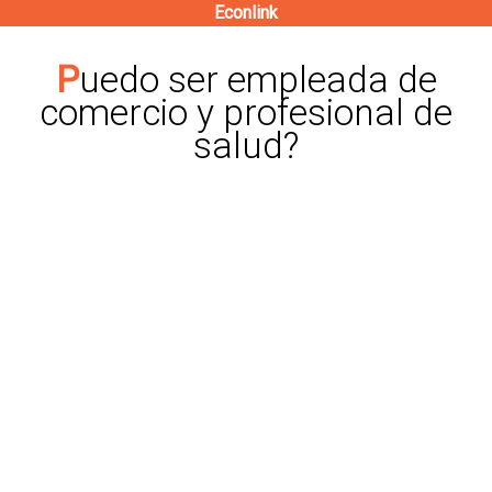
Econlink
Pasar
al
Puedo ser empleada de
contenido
comercio y profesional de
principal
salud?