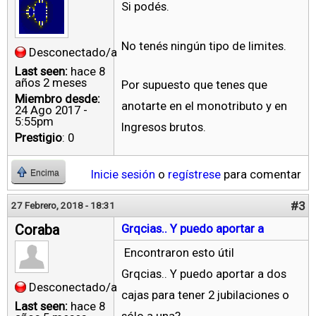
Si podés.
No tenés ningún tipo de limites.
Desconectado/a
Last seen:
hace 8
años 2 meses
Por supuesto que tenes que
Miembro desde:
anotarte en el monotributo y en
24 Ago 2017 -
5:55pm
Ingresos brutos.
Prestigio
: 0
Inicie sesión
o
regístrese
para comentar
Encima
#3
27 Febrero, 2018 - 18:31
Coraba
Grqcias.. Y puedo aportar a
Encontraron esto útil
Grqcias.. Y puedo aportar a dos
Desconectado/a
cajas para tener 2 jubilaciones o
Last seen:
hace 8
sólo a una?