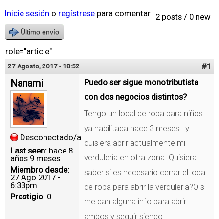
Inicie sesión
o
regístrese
para comentar
2 posts / 0 new
Último envío
role="article"
#1
27 Agosto, 2017 - 18:52
Nanami
Puedo ser sigue monotributista
con dos negocios distintos?
Tengo un local de ropa para niños
ya habilitada hace 3 meses...y
Desconectado/a
quisiera abrir actualmente mi
Last seen:
hace 8
verduleria en otra zona. Quisiera
años 9 meses
Miembro desde:
saber si es necesario cerrar el local
27 Ago 2017 -
6:33pm
de ropa para abrir la verduleria?O si
Prestigio
: 0
me dan alguna info para abrir
ambos y seguir siendo