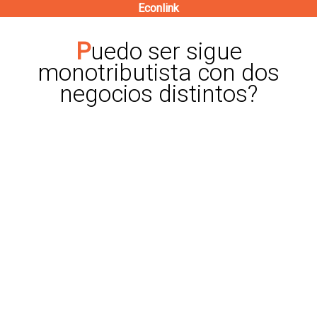
Econlink
Pasar
al
Puedo ser sigue
contenido
monotributista con dos
principal
negocios distintos?