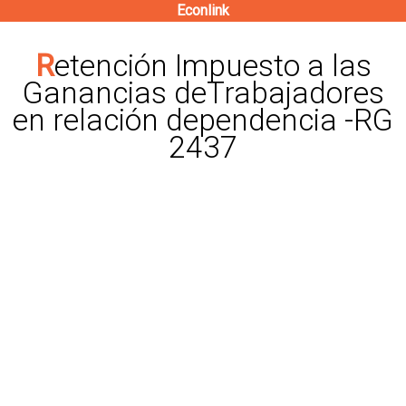
Econlink
Pasar
al
Retención Impuesto a las
contenido
Ganancias deTrabajadores
principal
en relación dependencia -RG
2437