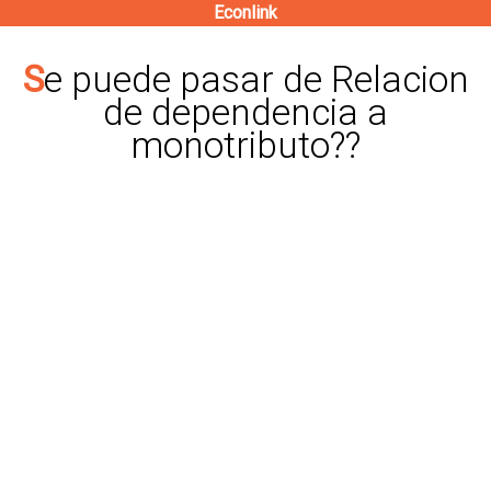
Econlink
Pasar
al
Se puede pasar de Relacion
contenido
de dependencia a
principal
monotributo??