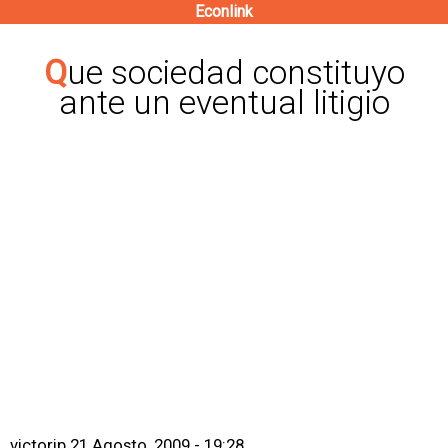
Econlink
Pasar
al
Que sociedad constituyo
contenido
ante un eventual litigio
principal
victorjp
21 Agosto, 2009 - 19:28