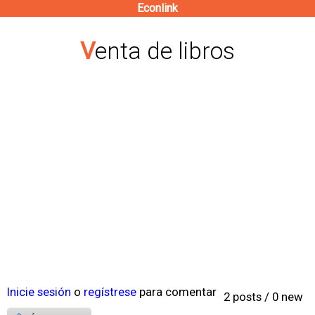
Econlink
Pasar
al
Venta de libros
contenido
principal
Inicie sesión
o
regístrese
para comentar
2 posts / 0 new