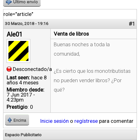
Último envío
role="article"
#1
30 Marzo, 2018 - 19:16
Ale01
Venta de libros
Buenas noches a toda la
comunidad,
Desconectado/a
¿Es cierto que los monotributistas
Last seen:
hace 8
no pueden vender libros? ¿Por
años 4 meses
Miembro desde:
qué?
7 Jun 2017 -
4:23pm
Prestigio
: 0
Inicie sesión
o
regístrese
para comentar
Encima
Espacio Publicitario