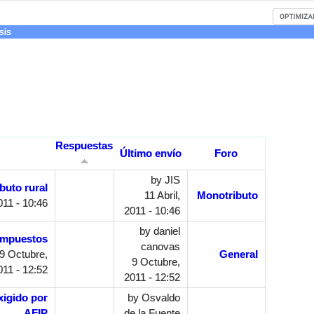
sis
Respuestas
Último envío
Foro
by
JIS
buto rural
11 Abril,
Monotributo
011 - 10:46
2011 - 10:46
by
daniel
impuestos
canovas
9 Octubre,
General
9 Octubre,
011 - 12:52
2011 - 12:52
igido por
by
Osvaldo
AFIP
de la Fuente