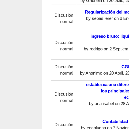
by
Gabriela
on 20 Julio, 2
Regularización del m
Discusión
by
sebas.lerer
on 9 Ene
normal
ingreso bruto: liqu
Discusión
normal
by
rodrigo
on 2 Septiemb
Discusión
CGI
normal
by
Anonimo
on 20 Abril, 2
establezca una difere
los principal
Discusión
ec
normal
by
ana isabel
on 28 Ab
Contabilidad 
Discusión
by
cocolucha
on 7 Novie