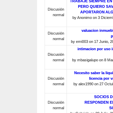
TRABAJE SIEMPRE EN
PERO QUIERO SAV
Discusión
APORTARON ALG
normal
by
Anonimo
on 3 Diciemb
valuacion inmueb
Discusión
p
normal
by
emi003
on 17 Junio, 2
intimacion por uso 
Discusión
normal
by
mbasigalupo
on 8 Mar
Necesito saber la liqu
Discusión
licencia por 
normal
by
alex1990
on 27 Octub
SOCIOS 
Discusión
RESPONDEN E
normal
S