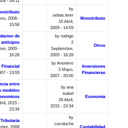
008 - 04:11
by
onotributo
sebas.lerer
ro, 2008 -
Monotributo
15 Abril,
15:58
2009 - 14:59
idacion de
by
rodrigo
anticipos
2
Otros
re, 2009 -
Septiembre,
16:28
2009 - 16:28
by
Anonimo
 Financial
Inversiones
3 Mayo,
007 - 13:59
Financieras
2007 - 20:00
ncia entre
by
ana
es modelos
isabel
onomicos
Economia
28 Abril,
ril, 2015 -
2015 - 23:34
23:34
by
Tributaria
cocolucha
mbre, 2008
Contabilidad