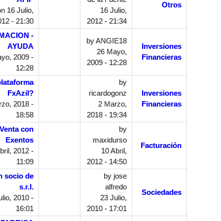
Otros
n 16 Julio,
16 Julio,
12 - 21:30
2012 - 21:34
MACION -
by
ANGIE18
AYUDA
Inversiones
26 Mayo,
yo, 2009 -
Financieras
2009 - 12:28
12:28
plataforma
by
FxAzil?
ricardogonz
Inversiones
zo, 2018 -
2 Marzo,
Financieras
18:58
2018 - 19:34
Venta con
by
Exentos
maxidurso
Facturación
ril, 2012 -
10 Abril,
11:09
2012 - 14:50
n socio de
by
jose
s.r.l.
alfredo
Sociedades
lio, 2010 -
23 Julio,
16:01
2010 - 17:01