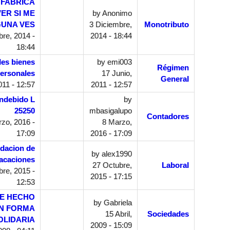
 FABRICA
ER SI ME
by
Anonimo
UNA VES
3 Diciembre,
Monotributo
re, 2014 -
2014 - 18:44
18:44
les bienes
by
emi003
Régimen
ersonales
17 Junio,
General
011 - 12:57
2011 - 12:57
indebido L
by
25250
mbasigalupo
Contadores
zo, 2016 -
8 Marzo,
17:09
2016 - 17:09
idacion de
by
alex1990
vacaciones
27 Octubre,
Laboral
re, 2015 -
2015 - 17:15
12:53
DE HECHO
by
Gabriela
N FORMA
15 Abril,
Sociedades
OLIDARIA
2009 - 15:09