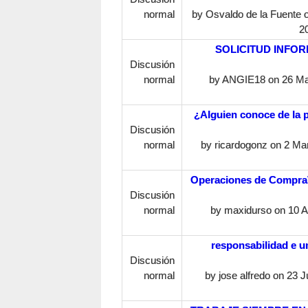
normal
by
Osvaldo de la Fuente
o
20
SOLICITUD INFOR
Discusión
normal
by
ANGIE18
on 26 Ma
¿Alguien conoce de la 
Discusión
normal
by
ricardogonz
on 2 Mar
Operaciones de Compra
Discusión
normal
by
maxidurso
on 10 Ab
responsabilidad e u
Discusión
normal
by
jose alfredo
on 23 Ju