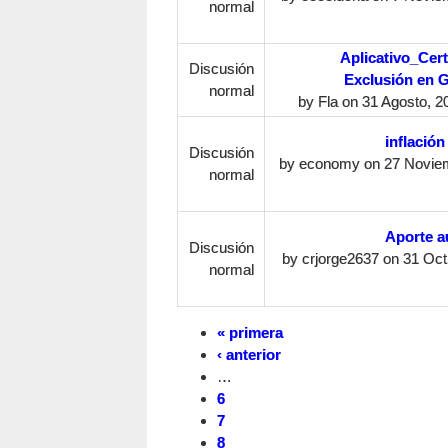
normal
Aplicativo_Cert
Discusión
Exclusión en 
normal
by
Fla
on 31 Agosto, 20
inflación
Discusión
by
economy
on 27 Novie
normal
Aporte 
Discusión
by
crjorge2637
on 31 Oct
normal
« primera
‹ anterior
…
6
7
8