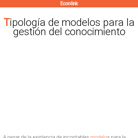
Econlink
Pasar
al
Tipología de modelos para la
contenido
gestión del conocimiento
principal
A pesar de la existencia de incontables
modelo
s para la