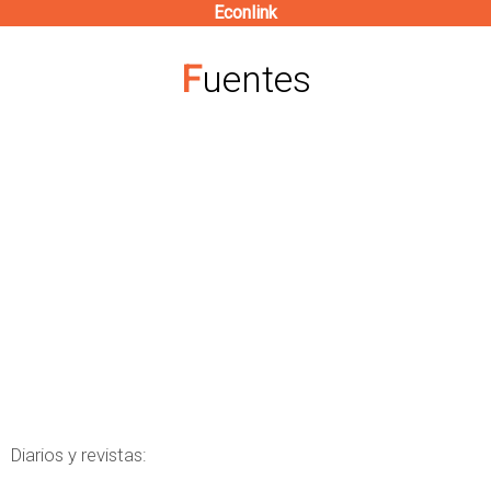
Econlink
Pasar
al
Fuentes
contenido
principal
Diarios y revistas: