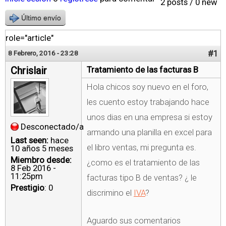
2 posts / 0 new
Último envío
role="article"
#1
8 Febrero, 2016 - 23:28
Chrislair
Tratamiento de las facturas B
Hola chicos soy nuevo en el foro,
les cuento estoy trabajando hace
unos dias en una empresa si estoy
Desconectado/a
armando una planilla en excel para
Last seen:
hace
el libro ventas, mi pregunta es.
10 años 5 meses
Miembro desde:
¿como es el tratamiento de las
8 Feb 2016 -
11:25pm
facturas tipo B de ventas? ¿ le
Prestigio
: 0
discrimino el
IVA
?
Aguardo sus comentarios