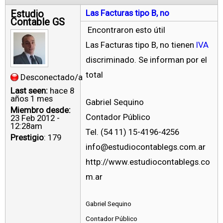
Estudio
Las Facturas tipo B, no
Contable GS
Encontraron esto útil
Las Facturas tipo B, no tienen
IVA
discriminado. Se informan por el
total
Desconectado/a
Last seen:
hace 8
años 1 mes
Gabriel Sequino
Miembro desde:
Contador Público
23 Feb 2012 -
12:28am
Tel. (54 11) 15-4196-4256
Prestigio
: 179
info@estudiocontablegs.com.ar
http://www.estudiocontablegs.co
m.ar
Gabriel Sequino
Contador Público