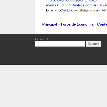
Principal
»
Foros de Economía
»
Conta
EconLink