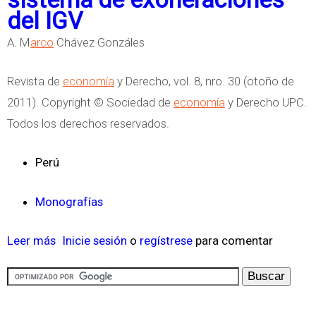
e
del IGV
M
A. M
arco
Chávez Gonzáles
i
n
Revista de
economía
y Derecho, vol. 8, nro. 30 (otoño de
e
2011). Copyright © Sociedad de
economía
y Derecho UPC.
r
Todos los derechos reservados.
í
a
Perú
e
n
Monografías
e
l
Leer más
s
Inicie sesión
o
regístrese
para comentar
P
o
e
b
r
r