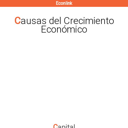
Econlink
Pasar
al
Causas del Crecimiento
contenido
Económico
principal
Capital