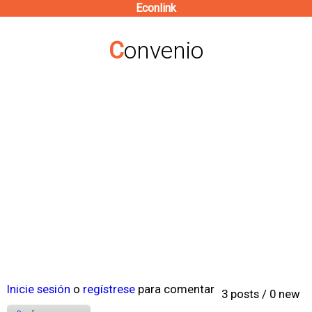
Econlink
Pasar
al
Convenio
contenido
principal
Inicie sesión
o
regístrese
para comentar
3 posts / 0 new