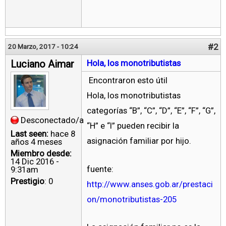
#2
20 Marzo, 2017 - 10:24
Luciano Aimar
Hola, los monotributistas
Encontraron esto útil
Hola, los monotributistas
categorías “B”, “C”, “D”, “E”, “F”, “G”,
Desconectado/a
“H” e “I” pueden recibir la
Last seen:
hace 8
asignación familiar por hijo.
años 4 meses
Miembro desde:
14 Dic 2016 -
fuente:
9:31am
Prestigio
: 0
http://www.anses.gob.ar/prestaci
on/monotributistas-205