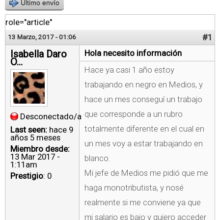
Último envío
role="article"
#1
13 Marzo, 2017 - 01:06
Isabella Daro
Hola necesito información
O...
Hace ya casi 1 año estoy
trabajando en negro en Medios, y
hace un mes conseguí un trabajo
que corresponde a un rubro
Desconectado/a
totalmente diferente en el cual en
Last seen:
hace 9
años 5 meses
un mes voy a estar trabajando en
Miembro desde:
13 Mar 2017 -
blanco.
1:11am
Mi jefe de Medios me pidió que me
Prestigio
: 0
haga monotributista, y nosé
realmente si me conviene ya que
mi salario es bajo y quiero acceder