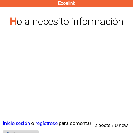
Econlink
Pasar
al
Hola necesito información
contenido
principal
Inicie sesión
o
regístrese
para comentar
2 posts / 0 new