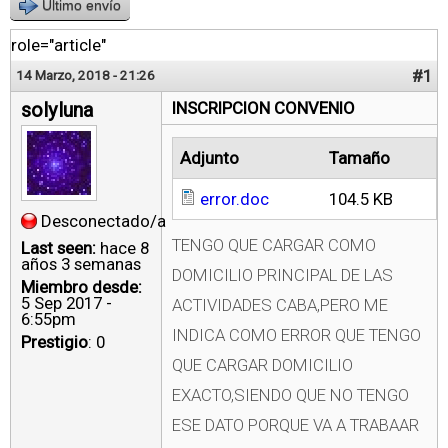
Último envío
role="article"
#1
14 Marzo, 2018 - 21:26
solyluna
INSCRIPCION CONVENIO
Adjunto
Tamaño
error.doc
104.5 KB
Desconectado/a
TENGO QUE CARGAR COMO
Last seen:
hace 8
años 3 semanas
DOMICILIO PRINCIPAL DE LAS
Miembro desde:
5 Sep 2017 -
ACTIVIDADES CABA,PERO ME
6:55pm
INDICA COMO ERROR QUE TENGO
Prestigio
: 0
QUE CARGAR DOMICILIO
EXACTO,SIENDO QUE NO TENGO
ESE DATO PORQUE VA A TRABAAR