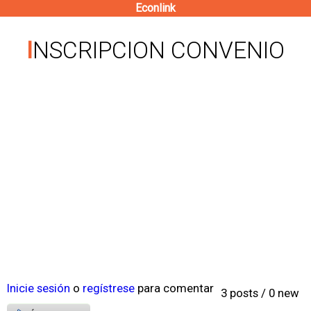
Econlink
Pasar
al
INSCRIPCION CONVENIO
contenido
principal
Inicie sesión
o
regístrese
para comentar
3 posts / 0 new