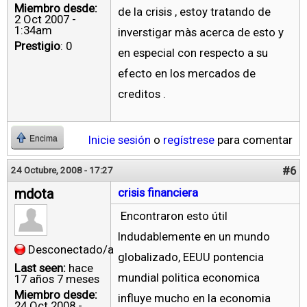
Miembro desde:
de la crisis , estoy tratando de
2 Oct 2007 -
1:34am
inverstigar màs acerca de esto y
Prestigio
: 0
en especial con respecto a su
efecto en los mercados de
creditos .
Inicie sesión
o
regístrese
para comentar
Encima
#6
24 Octubre, 2008 - 17:27
mdota
crisis financiera
Encontraron esto útil
Indudablemente en un mundo
Desconectado/a
globalizado, EEUU pontencia
Last seen:
hace
mundial politica economica
17 años 7 meses
Miembro desde:
influye mucho en la economia
24 Oct 2008 -