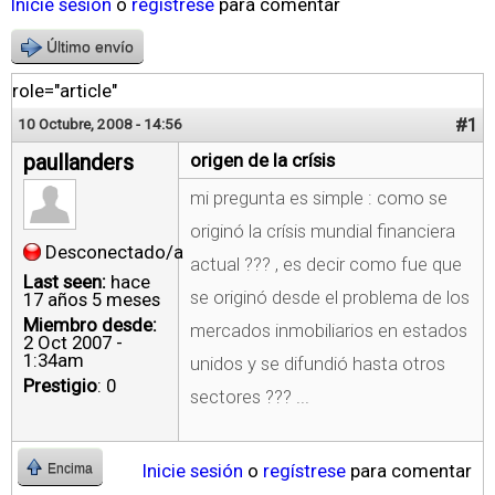
Inicie sesión
o
regístrese
para comentar
Último envío
role="article"
#1
10 Octubre, 2008 - 14:56
paullanders
origen de la crísis
mi pregunta es simple : como se
originó la crísis mundial financiera
Desconectado/a
actual ??? , es decir como fue que
Last seen:
hace
se originó desde el problema de los
17 años 5 meses
Miembro desde:
mercados inmobiliarios en estados
2 Oct 2007 -
1:34am
unidos y se difundió hasta otros
Prestigio
: 0
sectores ??? ...
Inicie sesión
o
regístrese
para comentar
Encima