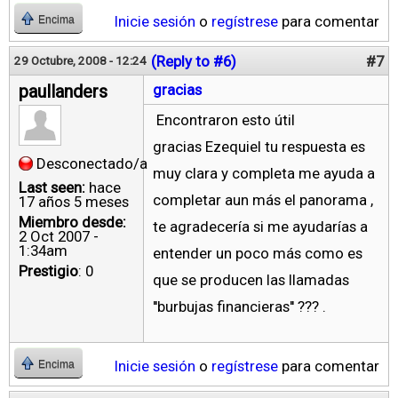
Inicie sesión
o
regístrese
para comentar
Encima
(Reply to #6)
#7
29 Octubre, 2008 - 12:24
paullanders
gracias
Encontraron esto útil
gracias Ezequiel tu respuesta es
Desconectado/a
muy clara y completa me ayuda a
Last seen:
hace
completar aun más el panorama ,
17 años 5 meses
Miembro desde:
te agradecería si me ayudarías a
2 Oct 2007 -
1:34am
entender un poco más como es
Prestigio
: 0
que se producen las llamadas
''burbujas financieras'' ??? .
Inicie sesión
o
regístrese
para comentar
Encima