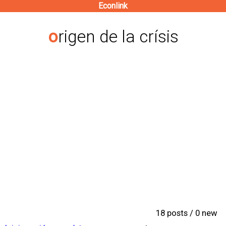
Econlink
Pasar
al
origen de la crísis
contenido
principal
18 posts / 0 new