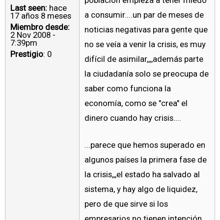
población empieza a tener miedo
Last seen:
hace
a consumir....un par de meses de
17 años 8 meses
Miembro desde:
noticias negativas para gente que
2 Nov 2008 -
7:39pm
no se veía a venir la crisis, es muy
Prestigio
: 0
difícil de asimilar,,,,además parte
la ciudadanía solo se preocupa de
saber como funciona la
economía, como se "crea" el
dinero cuando hay crisis....
...parece que hemos superado en
algunos países la primera fase de
la crisis,,,el estado ha salvado al
sistema, y hay algo de liquidez,
pero de que sirve si los
empresarios no tienen intención