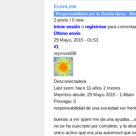
EconLink
Responsabilidad por la Deuda Ajena
Bie
2 posts / 0 new
Inicie sesión
o
regístrese
para comenta
Último envío
29 Mayo, 2015 - 01:53
#1
reymond38
Desconectado/a
Last seen:
hace 11 años 2 meses
Miembro desde:
29 Mayo 2015 - 1:48am
Prestigio
: 0
responsabilidad de una sociedad ser fren
buenas a ver quien me da una ayudita....s
no se ha suscripto por completo, y la deu
unico activo que era una automovil que s