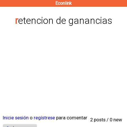
Econlink
Pasar
al
retencion de ganancias
contenido
principal
Inicie sesión
o
regístrese
para comentar
2 posts / 0 new