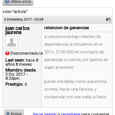
Último envío
role="article"
#1
5 Diciembre, 2017 - 20:38
juan carlos
retencion de ganancias
jaurena
a una persona bajo relacion de
dependencia, le retuvieron en el
2015 , $100.000 en concepto de
Desconectado/a
ganancias a cuenta, por gastos en
Last seen:
hace 8
años 8 meses
viajes al exterior.
Miembro desde:
5 Dic 2017 -
8:23pm
puedo inscribirla como autonoma
Prestigio
: 0
un mes, hacer una factura, y
compensar con ese saldo a favor.
Inicie sesión
o
regístrese
para comentar
Encima