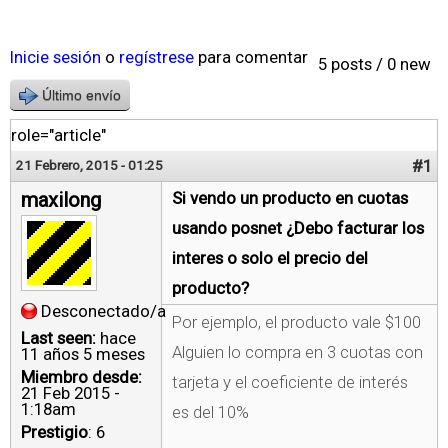
Inicie sesión
o
regístrese
para comentar
5 posts / 0 new
Último envío
role="article"
#1
21 Febrero, 2015 - 01:25
maxilong
Si vendo un producto en cuotas
usando posnet ¿Debo facturar los
interes o solo el precio del
producto?
Desconectado/a
Por ejemplo, el producto vale $100
Last seen:
hace
Alguien lo compra en 3 cuotas con
11 años 5 meses
Miembro desde:
tarjeta y el coeficiente de interés
21 Feb 2015 -
1:18am
es del 10%
Prestigio
: 6