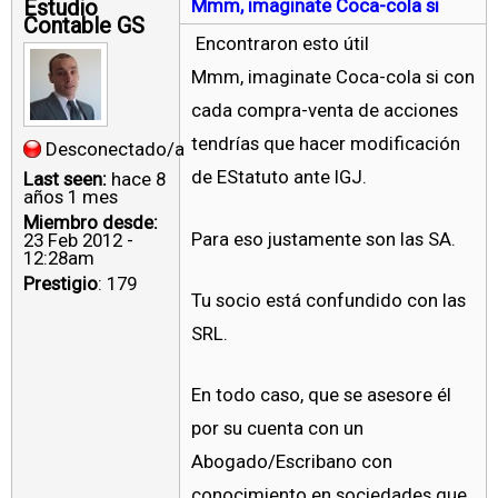
Estudio
Mmm, imaginate Coca-cola si
Contable GS
Encontraron esto útil
Mmm, imaginate Coca-cola si con
cada compra-venta de acciones
tendrías que hacer modificación
Desconectado/a
de EStatuto ante IGJ.
Last seen:
hace 8
años 1 mes
Miembro desde:
Para eso justamente son las SA.
23 Feb 2012 -
12:28am
Prestigio
: 179
Tu socio está confundido con las
SRL.
En todo caso, que se asesore él
por su cuenta con un
Abogado/Escribano con
conocimiento en sociedades que