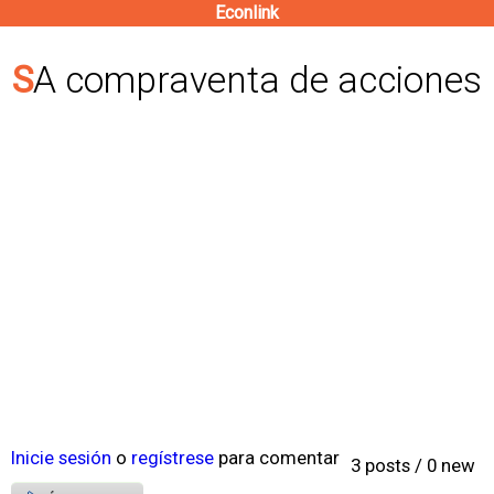
Econlink
Pasar
al
SA compraventa de acciones
contenido
principal
Inicie sesión
o
regístrese
para comentar
3 posts / 0 new