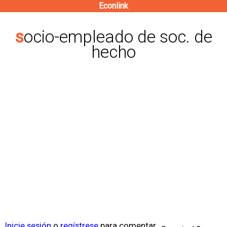
Econlink
Pasar
al
socio-empleado de soc. de
contenido
hecho
principal
Inicie sesión
o
regístrese
para comentar