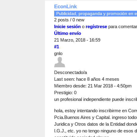
EconLink
Publicidad, propaganda y promoción en e
2 posts / 0 new
Inicie sesión
o
regístrese
para comenta
Último envío
21 Marzo, 2018 - 16:59
#1
gnlo
Desconectado/a
Last seen:
hace 8 años 4 meses
Miembro desde:
21 Mar 2018 - 4:50pm
Prestigio
: 0
un profesional independiente puede inscri
hola, estoy intentando inscribirme en Conv
Pcia.Buenos Aires y Capital. ingreso todo
Juridica y Otros datos de la Entidad dond
I.G.J., etc. yo no tengo ninguno de esos 