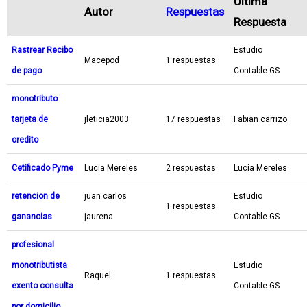
Última
Autor
Respuestas
Respuesta
Rastrear Recibo
Estudio
Macepod
1 respuestas
de pago
Contable GS
monotributo
tarjeta de
jleticia2003
17 respuestas
Fabian carrizo
credito
Cetificado Pyme
Lucia Mereles
2 respuestas
Lucia Mereles
retencion de
juan carlos
Estudio
1 respuestas
ganancias
jaurena
Contable GS
profesional
monotributista
Estudio
Raquel
1 respuestas
exento consulta
Contable GS
por domicilio