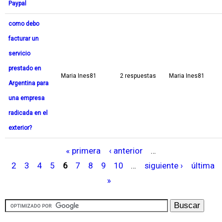
Paypal
como debo
facturar un
servicio
prestado en
Maria Ines81
2 respuestas
Maria Ines81
Argentina para
una empresa
radicada en el
exterior?
« primera
‹ anterior
…
P
2
3
4
5
6
7
8
9
10
…
siguiente ›
última
á
»
g
i
n