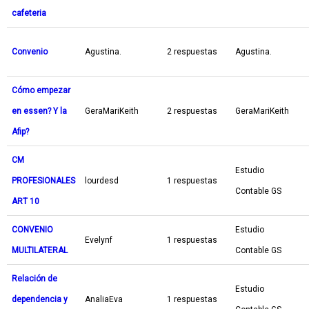
cafeteria
Convenio
Agustina.
2 respuestas
Agustina.
Cómo empezar
en essen? Y la
GeraMariKeith
2 respuestas
GeraMariKeith
Afip?
CM
Estudio
PROFESIONALES
lourdesd
1 respuestas
Contable GS
ART 10
CONVENIO
Estudio
Evelynf
1 respuestas
MULTILATERAL
Contable GS
Relación de
Estudio
dependencia y
AnaliaEva
1 respuestas