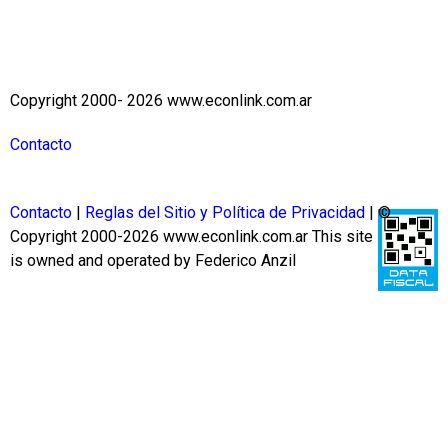
Copyright 2000- 2026 www.econlink.com.ar
Contacto
Contacto
|
Reglas del Sitio y Política de Privacidad
| ©
Copyright 2000-2026 www.econlink.com.ar
This site
is owned and operated by Federico Anzil