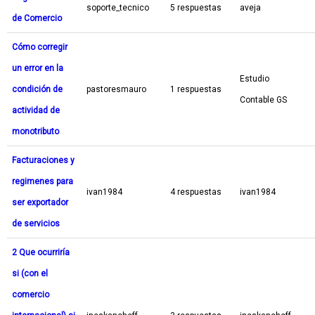
soporte_tecnico
5 respuestas
aveja
de Comercio
Cómo corregir
un error en la
Estudio
condición de
pastoresmauro
1 respuestas
Contable GS
actividad de
monotributo
Facturaciones y
regimenes para
ivan1984
4 respuestas
ivan1984
ser exportador
de servicios
2 Que ocurriría
si (con el
comercio