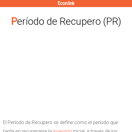
Econlink
Pasar
al
Período de Recupero (PR)
contenido
principal
El Período de Recupero se define como el período que
tarda en recuperarse la
inversión
inicial, a través de los