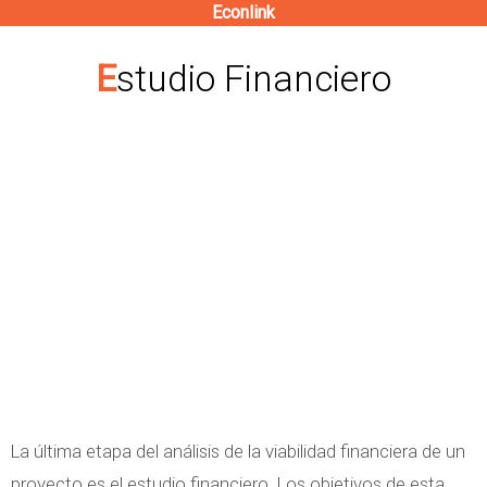
Econlink
Pasar
al
Estudio Financiero
contenido
principal
La última etapa del análisis de la viabilidad financiera de un
proyecto es el estudio financiero. Los objetivos de esta