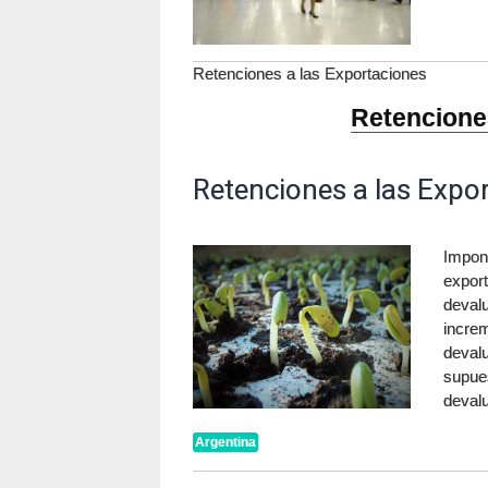
Retenciones a las Exportaciones
Retencione
Retenciones a las Expo
Impone
expor
devalu
incre
devalu
supue
deval
Argentina