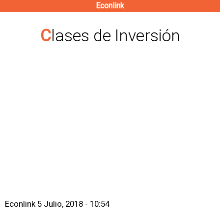
Econlink
Pasar
al
Clases de Inversión
contenido
principal
Econlink
5 Julio, 2018 - 10:54