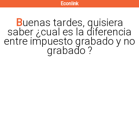
Econlink
Pasar
al
Buenas tardes, quisiera
contenido
saber ¿cual es la diferencia
principal
entre impuesto grabado y no
grabado ?