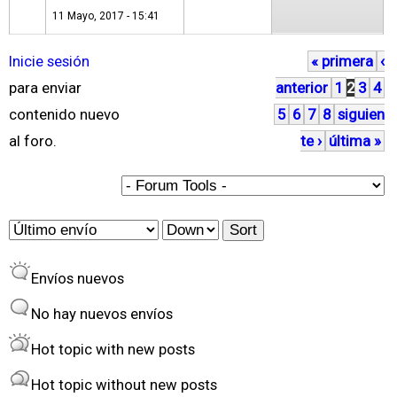
11 Mayo, 2017 - 15:41
Inicie sesión
« primera
‹
P
para enviar
anterior
1
2
3
4
á
contenido nuevo
5
6
7
8
siguien
g
al foro.
te ›
última »
i
n
a
O
S
s
r
o
Envíos nuevos
d
r
e
t
No hay nuevos envíos
r
Hot topic with new posts
b
Hot topic without new posts
y