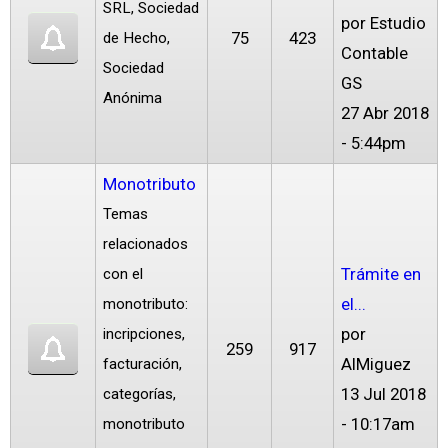
SRL, Sociedad
por
Estudio
75
423
de Hecho,
Contable
Sociedad
GS
Anónima
27 Abr 2018
- 5:44pm
Monotributo
Temas
relacionados
Trámite en
con el
el...
monotributo:
por
incripciones,
259
917
AlMiguez
facturación,
13 Jul 2018
categorías,
- 10:17am
monotributo