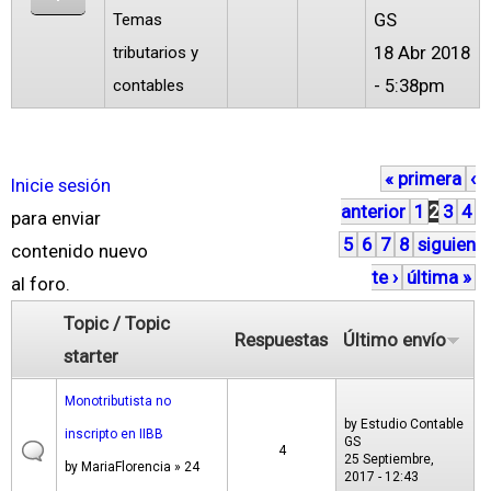
GS
Temas
18 Abr 2018
tributarios y
- 5:38pm
contables
« primera
‹
P
Inicie sesión
anterior
1
2
3
4
á
para enviar
5
6
7
8
siguien
g
contenido nuevo
te ›
última »
i
al foro.
n
Topic / Topic
Respuestas
Último envío
a
starter
s
Monotributista no
by
Estudio Contable
inscripto en IIBB
GS
4
25 Septiembre,
by
MariaFlorencia
» 24
2017 - 12:43