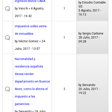
ingresos brutos CABA
by
Estudio Contable
GS
by
Vero N
» 4 Agosto,
1
5 Agosto, 2017 -
16:12
2017 - 16:42
impuestos sobre venta
by
Sergio Carbone
de inmuebles
1
28 Julio, 2017 -
by
Héctor Gomez
» 24
09:28
Julio, 2017 - 13:07
Nacionalidad y
residencia española
desea vender
departamento en Buenos
by
Servando
Aires, como le afecta el
2
20 Julio, 2017 -
19:22
impuesto a las
ganancias.
by
Servando
» 18 Julio,