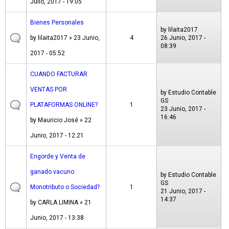
Julio, 2017 - 19:05
Bienes Personales
by
lilaita2017
by
lilaita2017
» 23 Junio,
4
26 Junio, 2017 -
08:39
2017 - 05:52
CUANDO FACTURAR
VENTAS POR
by
Estudio Contable
GS
PLATAFORMAS ONLINE?
1
23 Junio, 2017 -
16:46
by
Mauricio José
» 22
Junio, 2017 - 12:21
Engorde y Venta de
ganado vacuno:
by
Estudio Contable
GS
Monotributo o Sociedad?
1
21 Junio, 2017 -
14:37
by
CARLA LIMINA
» 21
Junio, 2017 - 13:38