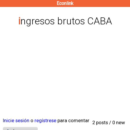
Econlink
Pasar
al
ingresos brutos CABA
contenido
principal
Inicie sesión
o
regístrese
para comentar
2 posts / 0 new