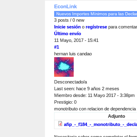
EconLink
Nuevos Importes Mínimos para las Declara
3 posts / 0 new
Inicie sesión
o
regístrese
para comenta
Último envío
11 Mayo, 2017 - 15:41
#1
hernan luis candao
Desconectado/a
Last seen:
hace 9 años 2 meses
Miembro desde:
11 Mayo 2017 - 3:38pm
Prestigio
: 0
monotributo con relacion de dependencia
Adjunto
afip_-_f184_-_monotributo_-_decl
Necesitaria saber como completar el form