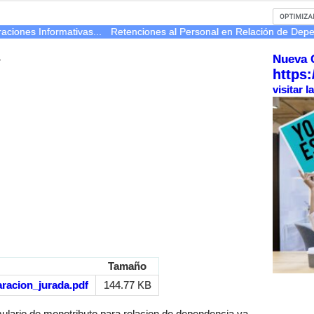
ciones Informativas...
Retenciones al Personal en Relación de Dep
Nueva 
r
https:
visitar 
Tamaño
aracion_jurada.pdf
144.77 KB
ulario de monotributo para relacion de dependencia ya