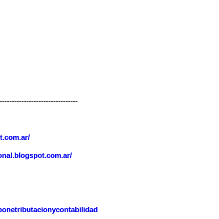
--------------------------------
t.com.ar/
onal.blogspot.com.ar/
onetributacionycontabilidad