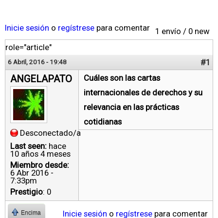
Inicie sesión
o
regístrese
para comentar
1 envío / 0 new
role="article"
#1
6 Abril, 2016 - 19:48
ANGELAPATO
Cuáles son las cartas
internacionales de derechos y su
relevancia en las prácticas
cotidianas
Desconectado/a
Last seen:
hace
10 años 4 meses
Miembro desde:
6 Abr 2016 -
7:33pm
Prestigio
: 0
Inicie sesión
o
regístrese
para comentar
Encima