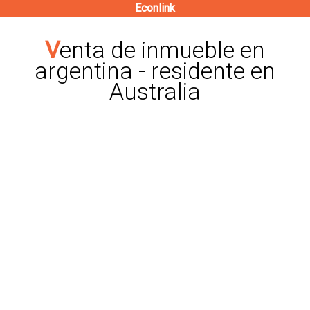
Econlink
Pasar
al
Venta de inmueble en
contenido
argentina - residente en
principal
Australia