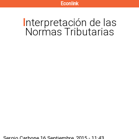
Econlink
Pasar
al
Interpretación de las
contenido
Normas Tributarias
principal
Sergio Carbone
16 Septiembre, 2015 - 11:43