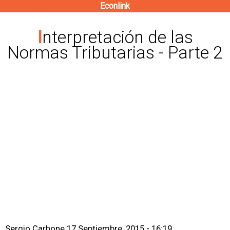
Econlink
Pasar
al
Interpretación de las
contenido
Normas Tributarias - Parte 2
principal
Sergio Carbone
17 Septiembre, 2015 - 16:19