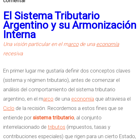
comentar
o
l
b
El Sistema Tributario
i
r
Argentino y su Armonización
d
e
Interna
a
L
d
Una visión particular en el m
arco
de una
economía
a
e
recesiva
s
s
N
d
En primer lugar me gustaría definir dos conceptos claves
a
e
(sistema y régimen tributario), antes de comenzar el
c
P
análisis del comportamiento del sistema tributario
i
a
argentino, en el m
arco
de una
economía
que atraviesa el
o
g
Ciclo
de la recisión. Recordemos a estos fines que se
n
o
entiende por
sistema tributario
, al conjunto
e
p
interrelacionado de
tributos
(impuestos, tasas y
s
o
contribuciones especiales) que rigen para un cierto Estado,