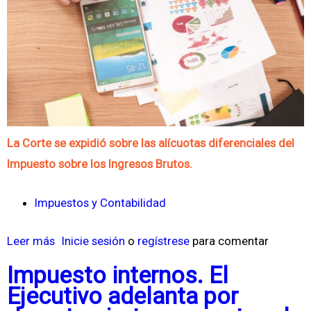
¿
m
C
a
o
F
n
i
v
s
i
c
e
a
La Corte se expidió sobre las alícuotas diferenciales del
n
l
Impuesto sobre los Ingresos Brutos.
e
?
Impuestos y Contabilidad
Leer más
s
Inicie sesión
o
regístrese
para comentar
o
Impuesto internos. El
b
Ejecutivo adelanta por
r