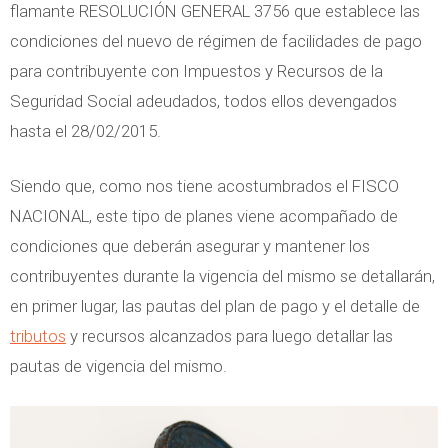
flamante RESOLUCIÓN GENERAL 3756 que establece las
e
t
a
condiciones del nuevo de régimen de facilidades de pago
x
i
l
para contribuyente con Impuestos y Recursos de la
t
n
i
Seguridad Social adeudados, todos ellos devengados
o
o
z
hasta el 28/02/2015.
I
a
n
c
Siendo que, como nos tiene acostumbrados el FISCO
t
i
NACIONAL, este tipo de planes viene acompañado de
e
ó
condiciones que deberán asegurar y mantener los
r
n
contribuyentes durante la vigencia del mismo se detallarán,
n
E
en primer lugar, las pautas del plan de pago y el detalle de
a
l
tributos
y recursos alcanzados para luego detallar las
c
e
pautas de vigencia del mismo.
i
c
o
t
n
r