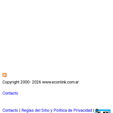
g
a
r
d
e
e
n
t
r
e
g
Copyright 2000- 2026 www.econlink.com.ar
a
.
Contacto
Contacto
|
Reglas del Sitio y Política de Privacidad
| ©