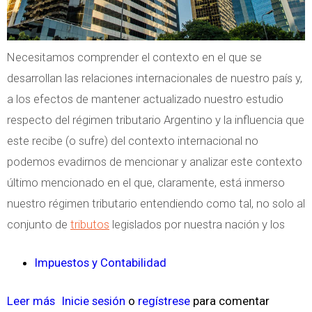
r
r
i
a
i
d
t
a
Necesitamos comprender el contexto en el que se
a
u
.
desarrollan las relaciones internacionales de nuestro país y,
r
i
a los efectos de mantener actualizado nuestro estudio
p
t
respecto del régimen tributario Argentino y la influencia que
a
o
este recibe (o sufre) del contexto internacional no
r
p
podemos evadirnos de mencionar y analizar este contexto
a
a
último mencionado en el que, claramente, está inmerso
R
r
nuestro régimen tributario entendiendo como tal, no solo al
e
a
conjunto de
tributos
legislados por nuestra nación y los
g
s
u
u
Impuestos y Contabilidad
l
u
a
s
Leer más
s
Inicie sesión
o
regístrese
para comentar
r