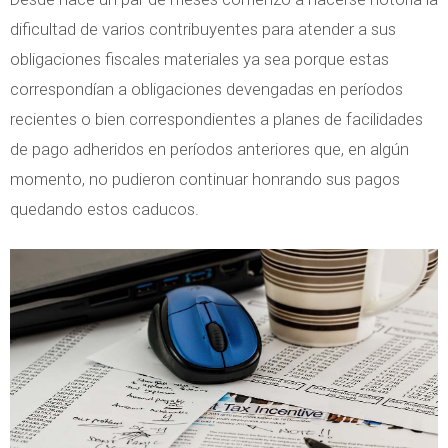
r
r
t
dificultad de varios contribuyentes para atender a sus
a
t
o
obligaciones fiscales materiales ya sea porque estas
m
i
s
correspondían a obligaciones devengadas en períodos
i
c
a
recientes o bien correspondientes a planes de facilidades
e
e
s
de pago adheridos en períodos anteriores que, en algún
n
n
p
momento, no pudieron continuar honrando sus pagos
t
b
e
quedando estos caducos.
o
i
c
F
e
t
i
n
o
s
e
s
c
s
d
a
r
e
l
e
l