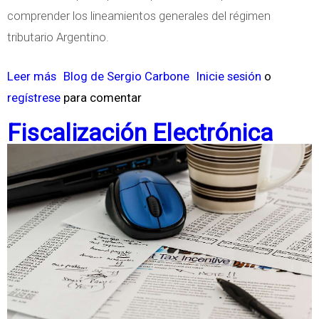
l
comprender los lineamientos generales del régimen
s
a
tributario Argentino.
c
T
a
r
Leer más
s
Blog de Sergio Carbone
Inicie sesión
o
l
i
regístrese
o
para comentar
e
b
b
s
Fiscalización Electrónica
u
r
t
e
a
R
c
é
i
g
ó
i
n
m
A
e
r
n