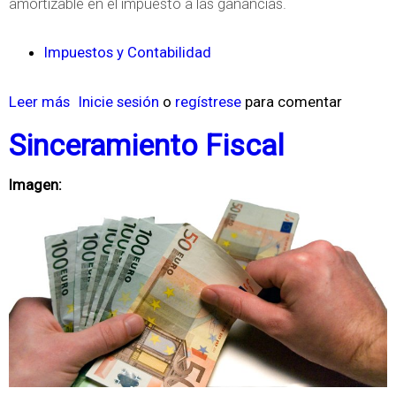
amortizable en el impuesto a las ganancias.
j
e
Impuestos y Contabilidad
c
Leer más
s
Inicie sesión
o
regístrese
para comentar
u
o
t
Sinceramiento Fiscal
b
i
r
v
Imagen:
e
o
L
a
a
d
C
e
o
l
r
a
t
n
e
t