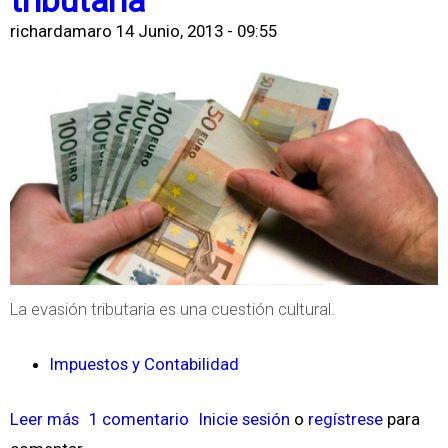
tributaria
N
richardamaro
14 Junio, 2013 - 09:55
u
e
v
o
P
l
a
n
d
La evasión tributaria es una cuestión cultural.
e
F
Impuestos y Contabilidad
a
c
Leer más
s
1 comentario
Inicie sesión
o
regístrese
para
i