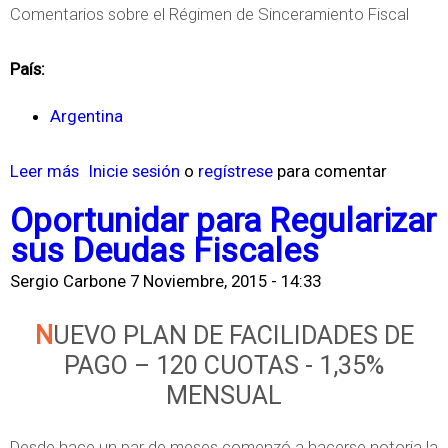
Comentarios sobre el Régimen de Sinceramiento Fiscal
a
a
d
p
País:
m
o
Argentina
i
r
t
d
Leer más
s
Inicie sesión
o
regístrese
para comentar
i
e
o
ó
c
Oportunidar para Regularizar
b
q
r
sus Deudas Fiscales
r
u
e
Sergio Carbone
7 Noviembre, 2015 - 14:33
e
e
t
S
s
o
NUEVO PLAN DE FACILIDADES DE
i
e
c
PAGO – 120 CUOTAS - 1,35%
n
a
i
MENSUAL
c
m
e
e
o
r
Desde hace un par de meses comenzó a hacerse notoria la