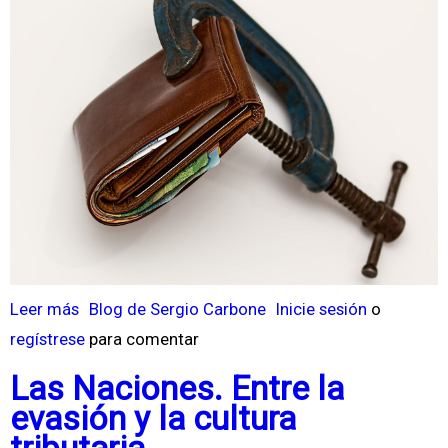
a
ó
l
n
i
c
a
Leer más
s
Blog de Sergio Carbone
Inicie sesión
o
regístrese
o
para comentar
b
Las Naciones. Entre la
r
evasión y la cultura
e