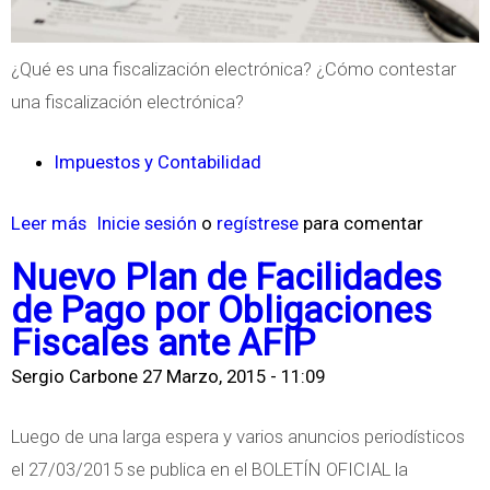
g
I
e
m
¿Qué es una fiscalización electrónica? ¿Cómo contestar
n
p
una fiscalización electrónica?
t
o
i
s
Impuestos y Contabilidad
n
i
a
t
Leer más
s
Inicie sesión
o
regístrese
para comentar
e
i
o
Nuevo Plan de Facilidades
n
v
b
de Pago por Obligaciones
e
o
r
Fiscales ante AFIP
l
A
e
Sergio Carbone
27 Marzo, 2015 - 11:09
C
r
F
o
g
i
Luego de una larga espera y varios anuncios periodísticos
n
e
s
el 27/03/2015 se publica en el BOLETÍN OFICIAL la
t
n
c