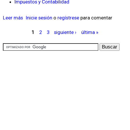
Impuestos y Contabilidad
A
r
Leer más
s
Inicie sesión
o
regístrese
para comentar
m
o
o
1
2
3
siguiente ›
última »
b
P
n
r
á
i
e
g
z
I
i
a
m
n
c
p
a
i
u
s
ó
e
n
s
I
t
n
o
t