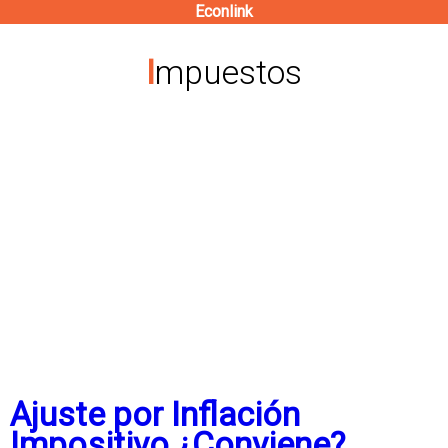
Econlink
Pasar
al
Impuestos
contenido
principal
Ajuste por Inflación
Impositivo ¿Conviene?