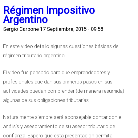
o
o
i
Régimen Impositivo
.
b
z
Argentino
r
a
Sergio Carbone
17 Septiembre, 2015 - 09:58
e
r
T
s
En este video detallo algunas cuestiones básicas del
e
u
régimen tributario argentino.
n
s
d
D
El video fue pensado para que emprendedores y
e
e
profesionales que dan sus primeros pasos en sus
n
u
actividades puedan comprender (de manera resumida)
c
d
algunas de sus obligaciones tributarias.
i
a
a
Naturalmente siempre será aconsejable contar con el
s
d
análisis y asesoramiento de su asesor tributario de
F
e
confianza. Espero que esta presentación permita
i