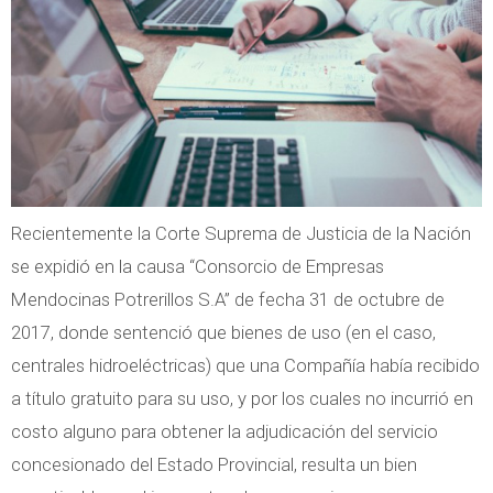
s
o
t
s
o
B
i
r
n
u
t
t
e
o
Recientemente la Corte Suprema de Justicia de la Nación
r
s
se expidió en la causa “Consorcio de Empresas
n
.
Mendocinas Potrerillos S.A” de fecha 31 de octubre de
o
2017, donde sentenció que bienes de uso (en el caso,
s
centrales hidroeléctricas) que una Compañía había recibido
.
a título gratuito para su uso, y por los cuales no incurrió en
E
costo alguno para obtener la adjudicación del servicio
l
concesionado del Estado Provincial, resulta un bien
E