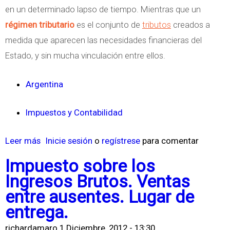
.
r
en un determinado lapso de tiempo. Mientras que un
E
O
régimen tributario
es el conjunto de
tributos
creados a
n
b
medida que aparecen las necesidades financieras del
t
l
Estado, y sin mucha vinculación entre ellos.
r
i
e
Argentina
g
l
a
a
Impuestos y Contabilidad
c
e
i
v
Leer más
s
Inicie sesión
o
regístrese
para comentar
o
a
o
Impuesto sobre los
n
s
b
Ingresos Brutos. Ventas
e
i
r
entre ausentes. Lugar de
s
ó
e
entrega.
F
n
E
i
richardamaro
1 Diciembre, 2012 - 13:30