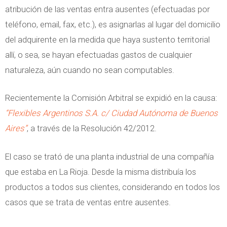
t
r
atribución de las ventas entra ausentes (efectuadas por
a
i
teléfono, email, fax, etc.), es asignarlas al lugar del domicilio
r
o
del adquirente en la medida que haya sustento territorial
i
A
allí, o sea, se hayan efectuadas gastos de cualquier
a
r
naturaleza, aún cuando no sean computables.
g
e
Recientemente la Comisión Arbitral se expidió en la causa:
n
“Flexibles Argentinos S.A. c/ Ciudad Autónoma de Buenos
t
Aires”
, a través de la Resolución 42/2012.
i
n
El caso se trató de una planta industrial de una compañía
o
que estaba en La Rioja. Desde la misma distribuía los
y
productos a todos sus clientes, considerando en todos los
s
casos que se trata de ventas entre ausentes.
u