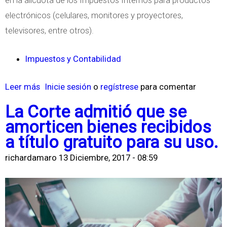
en la alícuota de los Impuestos Internos para productos
e
electrónicos (celulares, monitores y proyectores,
n
televisores, entre otros).
c
i
Impuestos y Contabilidad
a
Leer más
s
Inicie sesión
o
regístrese
para comentar
l
o
e
La Corte admitió que se
b
s
amorticen bienes recibidos
r
-
a título gratuito para su uso.
e
I
richardamaro
13 Diciembre, 2017 - 08:59
I
n
m
g
p
r
u
e
e
s