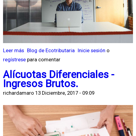
a
4
c
5
i
A
ó
n
n
t
I
i
Leer más
s
Blog de Ecotributaria
Inicie sesión
o
m
e
regístrese
o
para comentar
p
v
b
Alícuotas Diferenciales -
o
a
r
Ingresos Brutos.
s
s
e
i
richardamaro
13 Diciembre, 2017 - 09:09
i
R
t
ó
e
i
n
f
v
o
o
r