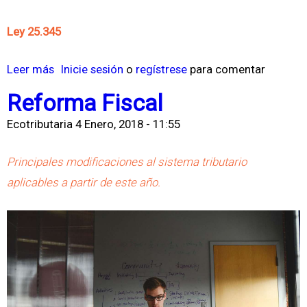
r
e
Ley 25.345
A
j
Leer más
s
Inicie sesión
o
regístrese
para comentar
u
o
Reforma Fiscal
s
b
t
Ecotributaria
4 Enero, 2018 - 11:55
r
e
e
Principales modificaciones al sistema tributario
p
L
aplicables a partir de este año.
o
e
r
y
I
2
n
5
f
.
l
3