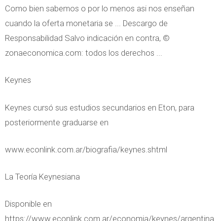
o
Como bien sabemos o por lo menos asi nos enseñan
d
r
cuando la oferta monetaria se ... Descargo de
e
s
Responsabilidad Salvo indicación en contra, ©
n
i
zonaeconomica.com: todos los derechos ...
s
o
e
n
Keynes
e
Keynes cursó sus estudios secundarios en Eton, para
s
posteriormente graduarse en
e
n
www.econlink.com.ar/biografia/keynes.shtml
l
a
La Teoría Keynesiana
s
E
Disponible en
s
https://www.econlink.com.ar/economia/keynes/argentina