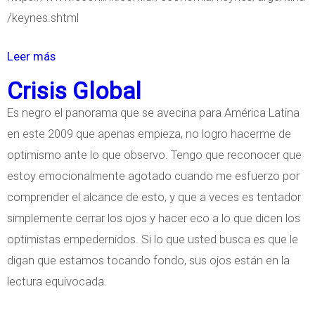
t
/keynes.shtml
a
d
Leer más
s
í
o
Crisis Global
s
b
Es negro el panorama que se avecina para América Latina
t
r
en este 2009 que apenas empieza, no logro hacerme de
i
e
optimismo ante lo que observo. Tengo que reconocer que
c
K
estoy emocionalmente agotado cuando me esfuerzo por
a
e
comprender el alcance de esto, y que a veces es tentador
s
y
simplemente cerrar los ojos y hacer eco a lo que dicen los
d
n
optimistas empedernidos. Si lo que usted busca es que le
e
e
digan que estamos tocando fondo, sus ojos están en la
l
s
lectura equivocada.
I
,
N
J