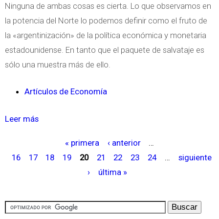
?
c
Ninguna de ambas cosas es cierta. Lo que observamos en
e
r
la potencia del Norte lo podemos definir como el fruto de
n
e
la «argentinización» de la política económica y monetaria
t
c
estadounidense. En tanto que el paquete de salvataje es
a
i
sólo una muestra más de ello.
l
m
e
Artículos de Economía
i
s
e
Leer más
s
n
o
t
« primera
‹ anterior
…
b
P
o
16
17
18
19
20
21
22
23
24
…
siguiente
r
á
›
última »
e
g
C
i
r
n