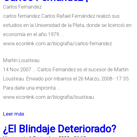
b
e
Carlos Fernandez
r
n
carlos fernandez Carlos Rafael Fernández realizó sus
e
t
estudios en la Universidad de la Plata, donde se licenció en
L
o
economía en el año 1979. ...
a
d
www.econlink.com.ar/biografia/carlos-fernandez
E
e
c
l
Martín Lousteau
o
a
14 Nov 2007 ... Carlos Fernandez es el sucesor de Martin
n
s
Lousteau. Enviado por mbarros el 26 Marzo, 2008 - 17:35.
o
E
Para darle una impronta ...
m
x
www.econlink.com.ar/biografia/lousteau
í
p
a
o
Leer más
s
A
r
o
¿El Blindaje Deteriorado?
r
t
b