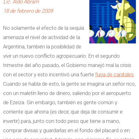
Lic. Aldo Abram
i
O
r
18 de febrero de 2009
a
r
A
e
d
c
No solamente el efecto de la sequía
n
e
u
amenaza el nivel de actividad de la
M
n
m
Argentina, también la posibilidad de
é
a
u
vivir un nuevo conflicto agropecuario. En el segundo
x
d
l
trimestre del año pasado, el Gobierno manejó mal la crisis
i
o
a
con el sector y esto incentivó una fuerte
fuga de capitales
.
c
r
t
Cuando se habla de esto, la gente se imagina un señor rico,
o
d
i
con un maletín lleno de dinero, saliendo por el aeropuerto
e
v
de Ezeiza. Sin embargo, también es gente común y
l
a
corriente que ahorra (es decir, que deja de consumir e
a
invertir) para, junto con todo peso que tiene a mano,
D
comprar divisas y guardarlas en el fondo del placard o en
e