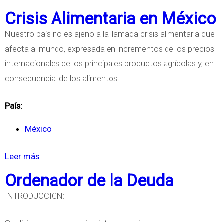
r
o
Crisis Alimentaria en México
i
b
s
Nuestro país no es ajeno a la llamada crisis alimentaria que
r
i
afecta al mundo, expresada en incrementos de los precios
e
s
internacionales de los principales productos agrícolas y, en
T
consecuencia, de los alimentos.
e
o
País:
r
í
México
a
Leer más
s
d
o
e
Ordenador de la Deuda
b
l
INTRODUCCION:
r
a
e
C