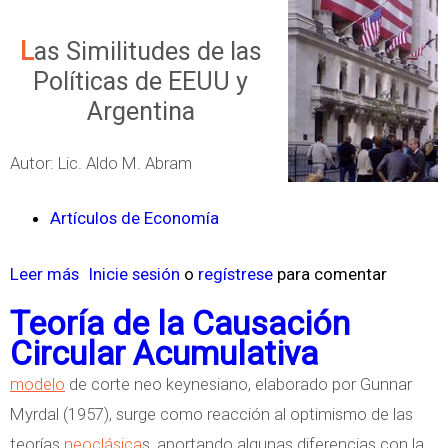
Las Similitudes de las
Políticas de EEUU y
Argentina
Autor: Lic. Aldo M. Abram
Artículos de Economía
Leer más
s
Inicie sesión
o
regístrese
para comentar
o
Teoría de la Causación
b
Circular Acumulativa
r
modelo
de corte neo keynesiano, elaborado por Gunnar
e
Myrdal (1957), surge como reacción al optimismo de las
P
teorías
neoclásica
s, aportando algunas diferencias con la