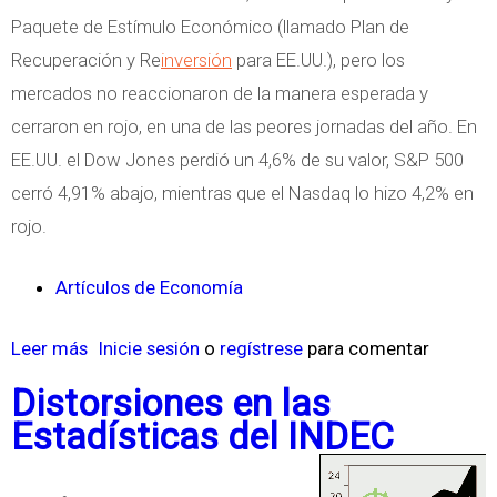
Paquete de Estímulo Económico (llamado Plan de
a
Recuperación y Re
inversión
para EE.UU.), pero los
E
mercados no reaccionaron de la manera esperada y
n
cerraron en rojo, en una de las peores jornadas del año. En
f
EE.UU. el Dow Jones perdió un 4,6% de su valor, S&P 500
r
cerró 4,91% abajo, mientras que el Nasdaq lo hizo 4,2% en
e
rojo.
n
t
Artículos de Economía
a
r
Leer más
s
Inicie sesión
o
regístrese
para comentar
l
o
Distorsiones en las
a
b
Estadísticas del INDEC
C
r
r
e
i