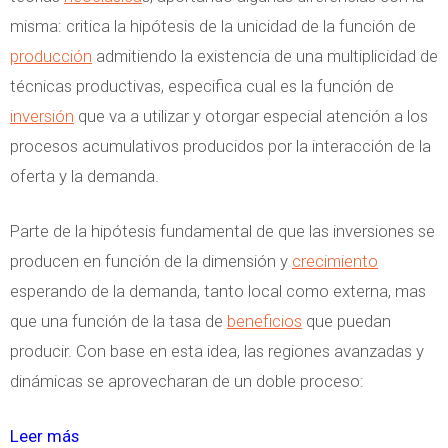
o
misma: critica la hipótesis de la unicidad de la función de
l
producción
admitiendo la existencia de una multiplicidad de
í
técnicas productivas, especifica cual es la función de
t
inversión
que va a utilizar y otorgar especial atención a los
i
procesos acumulativos producidos por la interacción de la
c
oferta y la demanda.
a
s
Parte de la hipótesis fundamental de que las inversiones se
a
producen en función de la dimensión y
crecimiento
n
esperando de la demanda, tanto local como externa, mas
t
que una función de la tasa de
beneficios
que puedan
e
producir. Con base en esta idea, las regiones avanzadas y
l
dinámicas se aprovecharan de un doble proceso:
a
C
Leer más
s