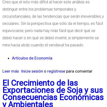
Creo que el reto más difícil al hacer este análisis es
D
o
distinguir entre los problemas temporales y
E
h
circunstanciales, de las tendencias que serán irreversibles y
C
n
seculares. Sin la perspectiva que sólo da el tiempo, es fácil
M
equivocarse; pero nada hay más fácil que decir qué se
a
debió hacer o en qué se debió invertir, si simplemente se
i
mira hacia atrás cuando el vendaval ha pasado.
n
a
Artículos de Economía
r
d
Leer más
s
Inicie sesión
o
regístrese
para comentar
o
El Crecimiento de las
b
Exportaciones de Soja y sus
r
Consecuencias Económicas
e
y Ambientales
C