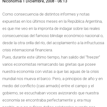
g
Niconomia
1 Diciembre, 2008 - 06:13
a
r
e
c
e
Como consecuencia de distintos informes y notas
n
i
C
expuestas en los últimos meses en la República Argentina,
t
o
a
es que me veo en la impronta de indagar sobre las reales
i
n
r
consecuencias del famoso blindaje económico nacional o,
n
e
l
desde la otra orilla del río, del acoplamiento a la infructuosa
a
s
o
crisis internacional financiera.
a
d
s
Pues, durante este último tiempo, han salido del “freezer”
n
e
F
varios economistas remarcando las grietas que posee
t
S
e
nuestra economía con vistas a que las aguas de la crisis
e
o
r
mundial nos mueva el barco. Pero, a principios de año y en
l
j
n
medio del conflicto (casi armado) entre el campo y el
a
a
a
gobierno, se escuchaban voces avizorando que nuestra
C
y
n
economía se encontraba perfectamente y, era muy
r
s
d