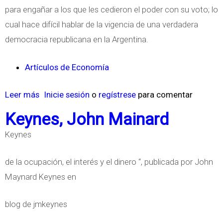
o
para engañar a los que les cedieron el poder con su voto; lo
n
cual hace difícil hablar de la vigencia de una verdadera
o
democracia republicana en la Argentina.
m
Artículos de Economía
í
a
Leer más
s
Inicie sesión
o
regístrese
para comentar
E
o
s
Keynes, John Mainard
b
t
Keynes
r
a
e
d
de la ocupación, el interés y el dinero “, publicada por John
D
o
Maynard Keynes en
i
u
s
n
blog de jmkeynes
t
i