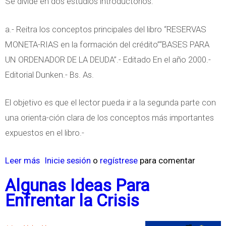
Se divide en dos estudios introductorios:
C
a
r
u
a.- Reitra los conceptos principales del libro “RESERVAS
i
s
MONETA-RIAS en la formación del crédito”“BASES PARA
s
a
UN ORDENADOR DE LA DEUDA”.- Editado En el año 2000.-
i
c
Editorial Dunken.- Bs. As.
s
i
A
ó
El objetivo es que el lector pueda ir a la segunda parte con
l
n
una orienta-ción clara de los conceptos más importantes
i
C
expuestos en el libro.-
m
i
e
Leer más
s
Inicie sesión
o
regístrese
para comentar
r
n
o
c
Algunas Ideas Para
t
b
u
Enfrentar la Crisis
a
r
l
r
e
a