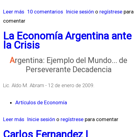
Leer más
s
10 comentarios
Inicie sesión
o
regístrese
para
comentar
o
b
La Economía Argentina ante
r
la Crisis
e
E
Argentina: Ejemplo del Mundo... de
l
Perseverante Decadencia
C
r
Lic. Aldo M. Abram - 12 de enero de 2009.
e
Artículos de Economía
c
i
Leer más
s
Inicie sesión
o
regístrese
para comentar
m
o
i
Carlos Fernandez |