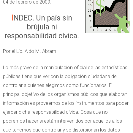
04 de febrero de 2009.
P
s
l
INDEC. Un país sin
i
a
brújula ni
s
n
responsabilidad cívica.
d
e
Por el Lic. Aldo M. Abram
R
e
Lo más grave de la manipulación oficial de las estadísticas
s
públicas tiene que ver con la obligación ciudadana de
c
controlar a quienes elegimos como funcionarios. El
a
principal objetivo de los organismos públicos que elaboran
t
información es proveernos de los instrumentos para poder
e
ejercer dicha responsabilidad cívica. Cosa que no
E
podremos hacer si están intervenidos por aquellos a los
c
que tenemos que controlar y se distorsionan los datos