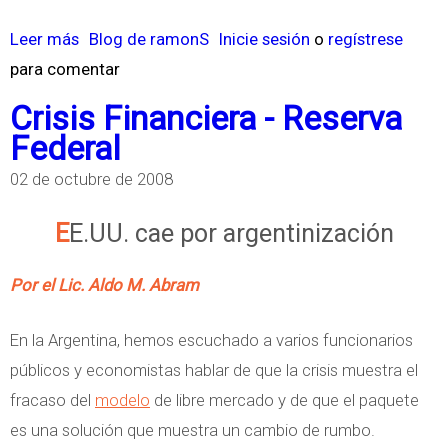
E
a
Leer más
s
Blog de ramonS
Inicie sesión
o
regístrese
c
j
para comentar
o
o
e
b
n
Crisis Financiera - Reserva
D
r
ó
Federal
e
e
m
t
02 de octubre de 2008
M
i
e
o
c
EE.UU. cae por argentinización
r
d
a
i
e
Por el Lic. Aldo M. Abram
s
o
l
y
r
o
En la Argentina, hemos escuchado a varios funcionarios
A
a
s
públicos y economistas hablar de que la crisis muestra el
m
d
d
fracaso del
modelo
de libre mercado y de que el paquete
b
o
e
es una solución que muestra un cambio de rumbo.
i