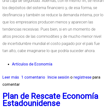
una caja de seguridad. Además, con el mismo fin, se retiran
u
los depósitos del sistema financiero y, de esa forma, se
d
desfinancia y también se reduce la demanda interna, por lo
a
que los empresarios producen menos y aparecen las
tendencias recesivas. Pues bien, si en un momento de
altos precios de las commodities y de mucho menor nivel
de incertidumbre mundial el costo pagado por el país fue
tan alto, cabe imaginarse lo que podría suceder ahora.
Artículos de Economía
Leer más
s
1 comentario
Inicie sesión
o
regístrese
para
comentar
o
b
Plan de Rescate Economía
r
Estadounidense
e