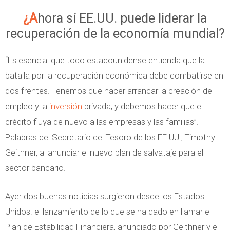
A
¿Ahora sí EE.UU. puede liderar la
l
recuperación de la economía mundial?
g
u
“Es esencial que todo estadounidense entienda que la
n
batalla por la recuperación económica debe combatirse en
a
dos frentes. Tenemos que hacer arrancar la creación de
s
empleo y la
inversión
privada, y debemos hacer que el
I
crédito fluya de nuevo a las empresas y las familias”.
d
Palabras del Secretario del Tesoro de los EE.UU., Timothy
e
Geithner, al anunciar el nuevo plan de salvataje para el
a
sector bancario.
s
Ayer dos buenas noticias surgieron desde los Estados
P
Unidos: el lanzamiento de lo que se ha dado en llamar el
a
Plan de Estabilidad Financiera, anunciado por Geithner y el
r