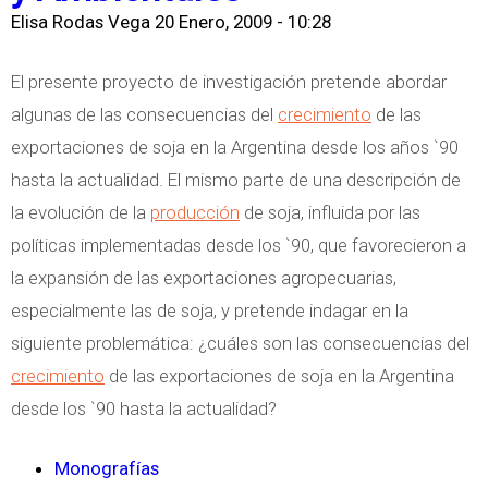
Elisa Rodas Vega
20 Enero, 2009 - 10:28
r
i
El presente proyecto de investigación pretende abordar
s
algunas de las consecuencias del
crecimiento
de las
i
exportaciones de soja en la Argentina desde los años `90
s
hasta la actualidad. El mismo parte de una descripción de
G
la evolución de la
producción
de soja, influida por las
l
políticas implementadas desde los `90, que favorecieron a
o
la expansión de las exportaciones agropecuarias,
b
especialmente las de soja, y pretende indagar en la
a
siguiente problemática: ¿cuáles son las consecuencias del
l
crecimiento
de las exportaciones de soja en la Argentina
desde los `90 hasta la actualidad?
Monografías