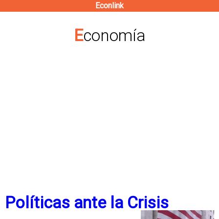
Econlink
Pasar
al
Economía
contenido
principal
Políticas ante la Crisis