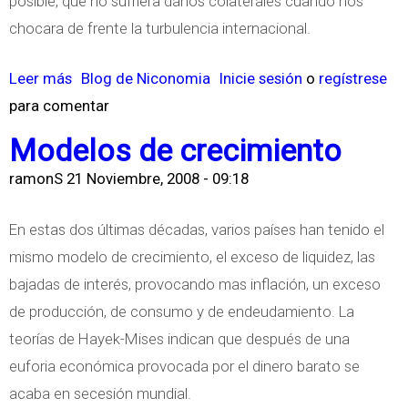
posible, que no sufriera daños colaterales cuando nos
i
u
e
chocara de frente la turbulencia internacional.
s
s
z
i
C
|
Leer más
s
Blog de Niconomia
Inicie sesión
o
regístrese
s
o
para comentar
o
n
b
Modelos de crecimiento
s
r
e
ramonS
21 Noviembre, 2008 - 09:18
e
c
¿
En estas dos últimas décadas, varios países han tenido el
u
E
mismo modelo de crecimiento, el exceso de liquidez, las
e
l
bajadas de interés, provocando mas inflación, un exceso
n
B
de producción, de consumo y de endeudamiento. La
c
l
teorías de Hayek-Mises indican que después de una
i
i
euforia económica provocada por el dinero barato se
a
n
acaba en secesión mundial.
s
d