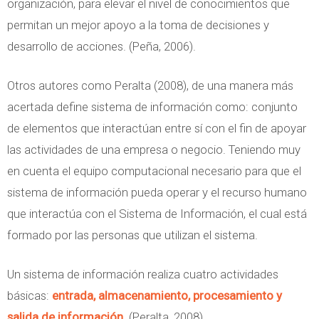
organización, para elevar el nivel de conocimientos que
l
permitan un mejor apoyo a la toma de decisiones y
e
desarrollo de acciones. (Peña, 2006).
m
e
Otros autores como Peralta (2008), de una manera más
n
acertada define sistema de información como: conjunto
t
de elementos que interactúan entre sí con el fin de apoyar
o
las actividades de una empresa o negocio. Teniendo muy
s
en cuenta el equipo computacional necesario para que el
d
sistema de información pueda operar y el recurso humano
e
que interactúa con el Sistema de Información, el cual está
u
formado por las personas que utilizan el sistema.
n
S
Un sistema de información realiza cuatro actividades
i
básicas:
entrada, almacenamiento, procesamiento y
s
salida de información
. (Peralta, 2008)