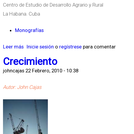
C
e
Centro de Estudio de Desarrollo Agrario y Rural
o
s
La Habana. Cuba
m
d
u
e
Monografías
n
G
i
Leer más
s
Inicie sesión
o
regístrese
para comentar
e
c
o
s
Crecimiento
a
b
t
johncajas
22 Febrero, 2010 - 10:38
c
r
i
i
e
ó
Autor: John Cajas
o
G
n
n
e
d
e
s
e
s
t
l
p
i
C