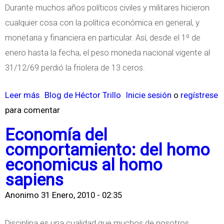
n
Durante muchos años políticos civiles y militares hicieron
e
cualquier cosa con la política económica en general, y
n
monetaria y financiera en particular. Así, desde el 1º de
A
enero hasta la fecha, el peso moneda nacional vigente al
r
31/12/69 perdió la friolera de 13 ceros.
g
Leer más
s
Blog de Héctor Trillo
Inicie sesión
o
regístrese
e
para comentar
o
n
b
t
Economía del
r
i
comportamiento: del homo
e
n
economicus al homo
B
a
sapiens
a
Anonimo
31 Enero, 2010 - 02:35
n
c
Disciplina es una cualidad que muchos de nosotros