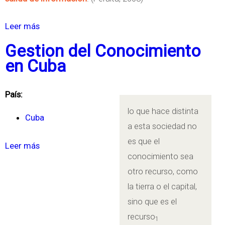
t
e
Leer más
s
m
o
Gestion del Conocimiento
a
b
en Cuba
d
r
e
e
País:
I
S
lo que hace distinta
n
i
Cuba
a esta sociedad no
f
s
es que el
o
Leer más
s
t
conocimiento sea
r
o
e
otro recurso, como
m
b
m
la tierra o el capital,
a
r
a
sino que es el
c
e
s
recurso
i
1
G
d