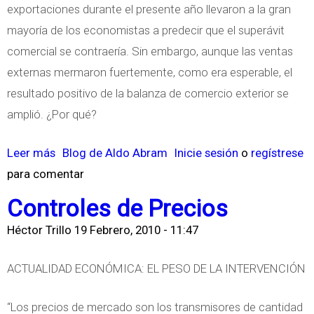
m
exportaciones durante el presente año llevaron a la gran
i
mayoría de los economistas a predecir que el superávit
e
comercial se contraería. Sin embargo, aunque las ventas
n
externas mermaron fuertemente, como era esperable, el
t
resultado positivo de la balanza de comercio exterior se
o
amplió. ¿Por qué?
Leer más
s
Blog de Aldo Abram
Inicie sesión
o
regístrese
para comentar
o
b
Controles de Precios
r
Héctor Trillo
19 Febrero, 2010 - 11:47
e
C
ACTUALIDAD ECONÓMICA: EL PESO DE LA INTERVENCIÓN
o
m
“Los precios de mercado son los transmisores de cantidad