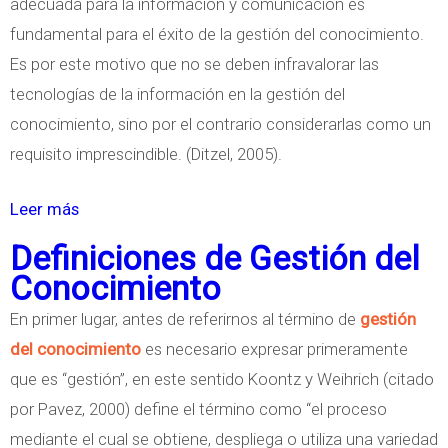
adecuada para la información y comunicación es
m
fundamental para el éxito de la gestión del conocimiento.
i
Es por este motivo que no se deben infravalorar las
e
tecnologías de la información en la gestión del
n
conocimiento, sino por el contrario considerarlas como un
t
requisito imprescindible. (Ditzel, 2005).
o
e
Leer más
s
n
o
Definiciones de Gestión del
C
b
Conocimiento
u
r
En primer lugar, antes de referirnos al término de
gestión
b
e
del conocimiento
es necesario expresar primeramente
a
L
que es “gestión”, en este sentido Koontz y Weihrich (citado
a
por Pavez, 2000) define el término como “el proceso
s
mediante el cual se obtiene, despliega o utiliza una variedad