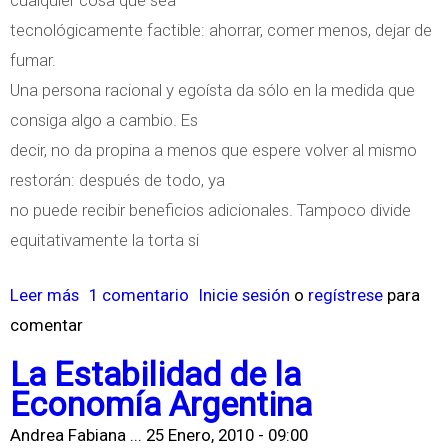
tecnológicamente factible: ahorrar, comer menos, dejar de
fumar.
Una persona racional y egoísta da sólo en la medida que
consiga algo a cambio. Es
decir, no da propina a menos que espere volver al mismo
restorán: después de todo, ya
no puede recibir beneficios adicionales. Tampoco divide
equitativamente la torta si
Leer más
s
1 comentario
Inicie sesión
o
regístrese
para
comentar
o
b
La Estabilidad de la
r
Economía Argentina
e
Andrea Fabiana ...
25 Enero, 2010 - 09:00
E