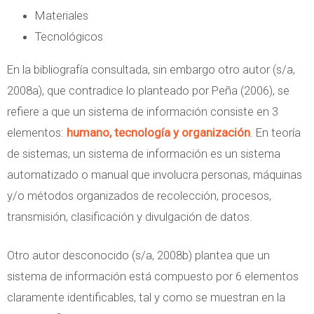
c
Materiales
i
Tecnológicos
ó
n
En la bibliografía consultada, sin embargo otro autor (s/a,
e
2008a), que contradice lo planteado por Peña (2006), se
n
refiere a que un sistema de información consiste en 3
l
elementos:
humano, tecnología y organización
. En teoría
a
de sistemas, un sistema de información es un sistema
C
automatizado o manual que involucra personas, máquinas
a
y/o métodos organizados de recolección, procesos,
r
transmisión, clasificación y divulgación de datos.
n
Otro autor desconocido (s/a, 2008b) plantea que un
e
sistema de información está compuesto por 6 elementos
claramente identificables, tal y como se muestran en la