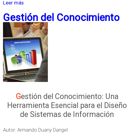
I
Leer más
s
n
o
Gestión del Conocimiento
f
b
o
r
r
e
m
D
a
e
c
f
i
i
ó
n
n
i
Gestión del Conocimiento: Una
y
c
Herramienta Esencial para el Diseño
l
i
de Sistemas de Información
a
o
s
n
Autor: Armando Duany Dangel