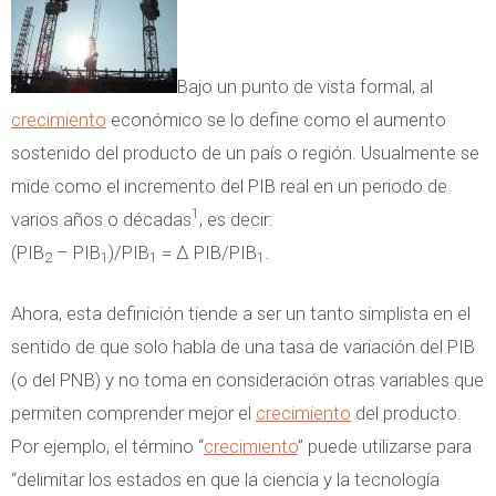
a
ó
o
r
n
n
a
d
o
Bajo un punto de vista formal, al
l
e
c
crecimiento
económico se lo define como el aumento
a
l
i
sostenido del producto de un país o región. Usualmente se
g
C
m
mide como el incremento del PIB real en un periodo de
e
o
i
1
varios años o décadas
, es decir:
s
n
e
(PIB
– PIB
)/PIB
= Δ PIB/PIB
.
2
1
1
1
t
o
n
i
c
t
Ahora, esta definición tiende a ser un tanto simplista en el
ó
i
o
sentido de que solo habla de una tasa de variación del PIB
n
m
(o del PNB) y no toma en consideración otras variables que
d
i
permiten comprender mejor el
crecimiento
del producto.
e
e
Por ejemplo, el término “
crecimiento
” puede utilizarse para
l
n
“delimitar los estados en que la ciencia y la tecnología