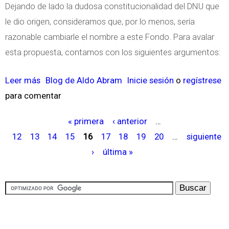
o
i
Dejando de lado la dudosa constitucionalidad del DNU que
m
d
le dio origen, consideramos que, por lo menos, sería
o
a
razonable cambiarle el nombre a este Fondo. Para avalar
e
d
esta propuesta, contamos con los siguientes argumentos:
c
d
o
e
Leer más
s
Blog de Aldo Abram
Inicie sesión
o
regístrese
n
l
para comentar
o
o
a
b
« primera
‹ anterior
…
m
E
r
P
12
13
14
15
16
17
18
19
20
…
siguiente
i
c
e
á
›
última »
c
o
U
g
u
n
n
i
s
o
F
n
a
m
o
a
l
í
n
s