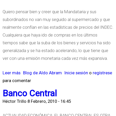
s
d
Quiero pensar bien y creer que la Mandataria y sus
e
subordinados no van muy seguido al supermercado y que
P
realmente confían en las estadísticas de precios del INDEC.
r
Cualquiera que haya ido de compras en los últimos
e
tiempos sabe que la suba de los bienes y servicios ha sido
c
generalizada y se ha estado acelerando; lo que tiene que
i
ver con una emisión monetaria cada vez más expansiva.
o
s
Leer más
s
Blog de Aldo Abram
Inicie sesión
o
regístrese
para comentar
o
b
Banco Central
r
Héctor Trillo
8 Febrero, 2010 - 16:45
e
P
ACTUALIDAD ECONÓMICA: EL BANCO CENTRAL ES OTRA