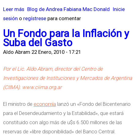
r
Leer más
s
Blog de Andrea Fabiana Mac Donald
Inicie
t
sesión
o
regístrese
o
para comentar
a
b
Un Fondo para la Inflación y
m
r
Suba del Gasto
i
e
Aldo Abram
22 Enero, 2010 - 17:21
e
L
n
a
Por el Lic. Aldo Abram, director del Centro de
t
E
Investigaciones de Instituciones y Mercados de Argentina
o
s
(CIIMA). www.ciima.org.ar
:
t
d
a
El ministro de
economía
lanzó un «Fondo del Bicentenario
e
b
para el Desendeudamiento y la Estabilidad», que estará
l
i
constituido con algo más de u$s 6.500 millones de las
h
l
reservas de «libre disponibilidad» del Banco Central.