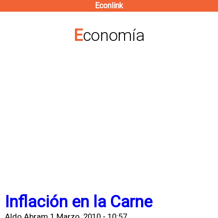
Econlink
Pasar
al
Economía
contenido
principal
Inflación en la Carne
Aldo Abram
1 Marzo, 2010 - 10:57