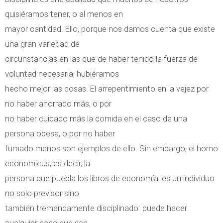
o
quisiéramos tener, o al menos en
C
mayor cantidad. Ello, porque nos damos cuenta que existe
e
una gran variedad de
n
circunstancias en las que de haber tenido la fuerza de
t
voluntad necesaria, hubiéramos
r
hecho mejor las cosas. El arrepentimiento en la vejez por
a
no haber ahorrado más, o por
l
no haber cuidado más la comida en el caso de una
persona obesa, o por no haber
fumado menos son ejemplos de ello. Sin embargo, el homo
economicus, es decir, la
persona que puebla los libros de economía, es un individuo
no solo previsor sino
también tremendamente disciplinado: puede hacer
cualquier cosa que sea