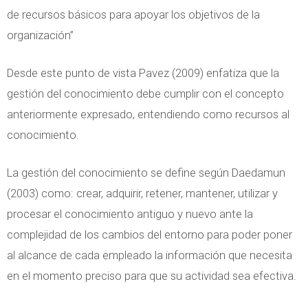
T
de recursos básicos para apoyar los objetivos de la
e
organización”
c
n
Desde este punto de vista Pavez (2009) enfatiza que la
o
gestión del conocimiento debe cumplir con el concepto
l
anteriormente expresado, entendiendo como recursos al
o
conocimiento.
g
í
La gestión del conocimiento se define según Daedamun
a
(2003) como: crear, adquirir, retener, mantener, utilizar y
s
procesar el conocimiento antiguo y nuevo ante la
d
complejidad de los cambios del entorno para poder poner
e
al alcance de cada empleado la información que necesita
l
en el momento preciso para que su actividad sea efectiva.
a