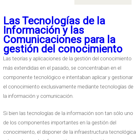
ó
e
e
n
s
I
Las Tecnologías de la
t
n
Información y las
i
f
Comunicaciones para la
o
o
gestión del conocimiento
n
r
Las teorías y aplicaciones de la gestión del conocimiento
d
m
más extendidas en el pasado, se concentraban en el
e
a
componente tecnológico e intentaban aplicar y gestionar
l
c
el conocimiento exclusivamente mediante tecnologías de
C
i
la información y comunicación.
o
ó
n
n
Si bien las tecnologías de la información son tan sólo uno
o
de los componentes importantes en la gestión del
c
conocimiento, el disponer de la infraestructura tecnológica
i