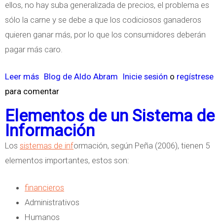
ellos, no hay suba generalizada de precios, el problema es
sólo la carne y se debe a que los codiciosos ganaderos
quieren ganar más, por lo que los consumidores deberán
pagar más caro.
Leer más
s
Blog de Aldo Abram
Inicie sesión
o
regístrese
para comentar
o
b
Elementos de un Sistema de
r
Información
e
Los
sistemas de inf
ormación, según Peña (2006), tienen 5
I
elementos importantes, estos son:
n
f
financieros
l
Administrativos
a
Humanos