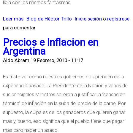
lidia con los mismos fantasmas.
Leer más
s
Blog de Héctor Trillo
Inicie sesión
o
regístrese
para comentar
o
b
Precios e Inflacion en
r
Argentina
e
Aldo Abram
19 Febrero, 2010 - 11:17
C
o
Es triste ver cómo nuestros gobiernos no aprenden de la
n
experiencia pasada. La Presidente de la Nación y varios de
t
sus principales Ministros salieron a justificar la “sensación
r
térmica” de inflación en la suba del precio de la carne. Por
o
supuesto, la culpa es de los ganaderos que quieren ganar
l
más y, bueno, eso significa que el pueblo tiene que pagar
e
más caro hacer un asado.