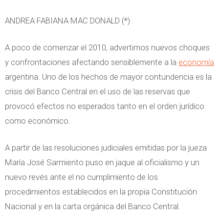
c
ANDREA FABIANA MAC DONALD (*)
o
n
A poco de comenzar el 2010, advertimos nuevos choques
o
y confrontaciones afectando sensiblemente a la
economía
m
argentina. Uno de los hechos de mayor contundencia es la
í
crisis del Banco Central en el uso de las reservas que
a
provocó efectos no esperados tanto en el orden jurídico
d
como económico.
e
l
A partir de las resoluciones judiciales emitidas por la jueza
c
María José Sarmiento puso en jaque al oficialismo y un
o
nuevo revés ante el no cumplimiento de los
m
procedimientos establecidos en la propia Constitución
p
Nacional y en la carta orgánica del Banco Central.
o