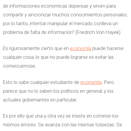
e
de informaciones económicas dispersas y sirven para
r
compartir y sincronizar muchos conocimientos personales;
c
por lo tanto, intentar manipular el mercado conlleva un
i
problema de falta de información” (Friedrich Von Hayek)
o
E
Es rigurosamente cierto que en
economía
puede hacerse
x
cualquier cosa, lo que no puede lograrse es evitar las
t
consecuencias.
e
r
Esto lo sabe cualquier estudiante de
economía
. Pero
i
parece que no lo saben los políticos en general, y los
o
actuales gobernantes en particular.
r
Es por ello que una y otra vez se insiste en cometer los
mismos errores. Se avanza con las mismas torpezas. Se