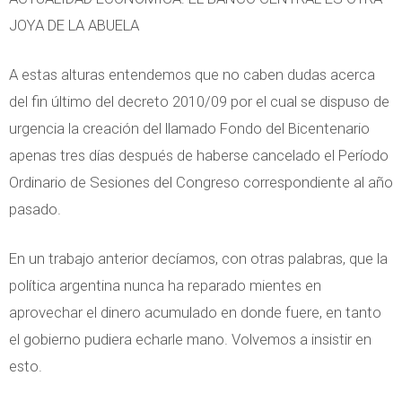
r
JOYA DE LA ABUELA
e
c
A estas alturas entendemos que no caben dudas acerca
i
del fin último del decreto 2010/09 por el cual se dispuso de
o
urgencia la creación del llamado Fondo del Bicentenario
s
apenas tres días después de haberse cancelado el Período
e
Ordinario de Sesiones del Congreso correspondiente al año
I
pasado.
n
f
En un trabajo anterior decíamos, con otras palabras, que la
l
política argentina nunca ha reparado mientes en
a
aprovechar el dinero acumulado en donde fuere, en tanto
c
el gobierno pudiera echarle mano. Volvemos a insistir en
i
esto.
o