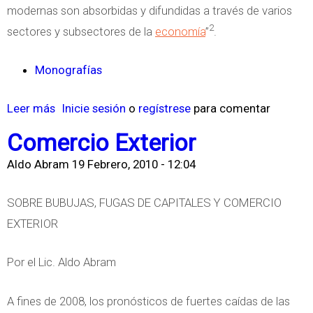
c
t
modernas son absorbidas y difundidas a través de varios
o
o
2
sectores y subsectores de la
economía
”
.
n
o
Monografías
c
Leer más
s
Inicie sesión
o
regístrese
para comentar
i
o
m
Comercio Exterior
b
i
Aldo Abram
19 Febrero, 2010 - 12:04
r
e
e
n
SOBRE BUBUJAS, FUGAS DE CAPITALES Y COMERCIO
C
t
EXTERIOR
r
o
e
Por el Lic. Aldo Abram
c
i
A fines de 2008, los pronósticos de fuertes caídas de las