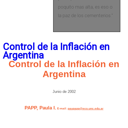
n
poquito mas alta, es eso o
i
la paz de los cementerios."
z
a
c
Control de la Inflación en
i
Argentina
ó
Control de la Inflación en
n
Argentina
I
n
Junio de 2002
t
e
PAPP, Paula I.
E-mail:
paupapp@eco.unc.edu.ar
r
n
a