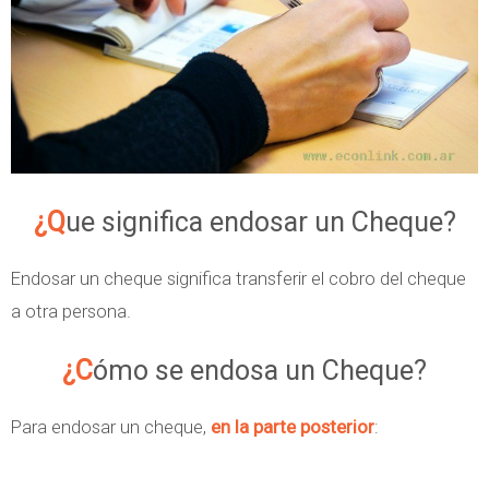
n
s
a
n
t
o
¿Que significa endosar un Cheque?
y
D
Endosar un cheque significa transferir el cobro del cheque
i
a otra persona.
c
a
¿Cómo se endosa un Cheque?
m
b
Para endosar un cheque,
en la parte posterior
:
a