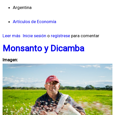
Argentina
Artículos de Economía
Leer más
s
Inicie sesión
o
regístrese
para comentar
o
Monsanto y Dicamba
b
r
Imagen:
e
C
o
r
r
i
d