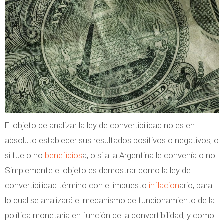
r
c
g
i
e
ó
n
n
t
e
i
n
n
A
a
r
El objeto de analizar la ley de convertibilidad no es en
g
absoluto establecer sus resultados positivos o negativos, o
e
si fue o no
beneficios
a, o si a la Argentina le convenía o no.
n
Simplemente el objeto es demostrar como la ley de
t
convertibilidad término con el impuesto
inflacion
ario, para
i
lo cual se analizará el mecanismo de funcionamiento de la
n
política monetaria en función de la convertibilidad, y como
a