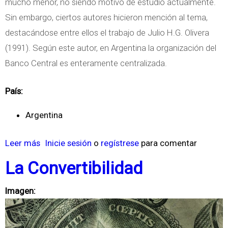
mucho menor, no siendo motivo de estudio actualmente.
o
Sin embargo, ciertos autores hicieron mención al tema,
n
destacándose entre ellos el trabajo de Julio H.G. Olivera
t
(1991). Según este autor, en Argentina la organización del
r
Banco Central es enteramente centralizada.
o
l
País:
d
e
Argentina
l
Leer más
s
Inicie sesión
o
regístrese
para comentar
a
o
I
La Convertibilidad
b
n
r
f
Imagen:
e
l
A
a