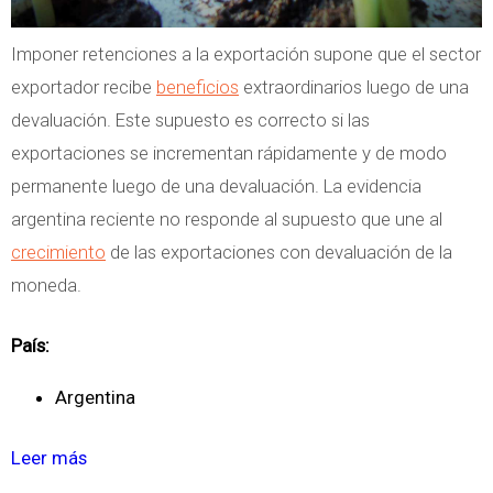
b
i
Imponer retenciones a la exportación supone que el sector
l
exportador recibe
beneficios
extraordinarios luego de una
i
devaluación. Este supuesto es correcto si las
d
exportaciones se incrementan rápidamente y de modo
a
permanente luego de una devaluación. La evidencia
d
argentina reciente no responde al supuesto que une al
crecimiento
de las exportaciones con devaluación de la
moneda.
País:
Argentina
Leer más
s
o