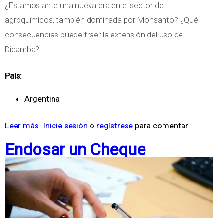
¿Estamos ante una nueva era en el sector de
agroquímicos, también dominada por Monsanto? ¿Qué
consecuencias puede traer la extensión del uso de
Dicamba?
País:
Argentina
Leer más
s
Inicie sesión
o
regístrese
para comentar
o
Endosar un Cheque
b
r
e
M
o