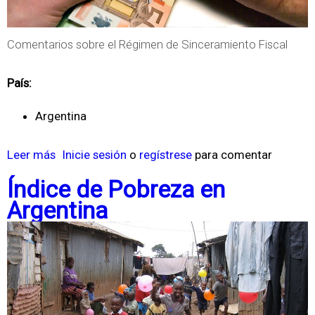
a
r
Comentarios sobre el Régimen de Sinceramiento Fiscal
u
n
País:
C
Argentina
h
e
Leer más
s
Inicie sesión
o
regístrese
para comentar
q
o
u
Índice de Pobreza en
b
e
Argentina
r
e
S
i
n