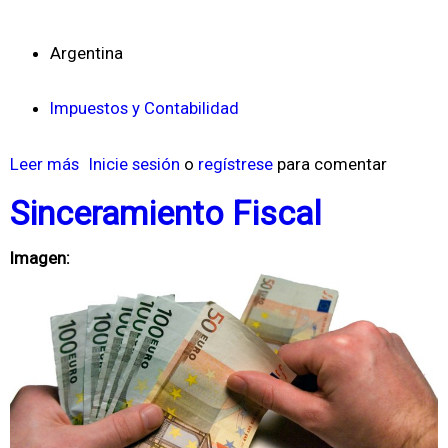
Argentina
Impuestos y Contabilidad
Leer más
s
Inicie sesión
o
regístrese
para comentar
o
Sinceramiento Fiscal
b
r
Imagen:
e
E
n
d
o
s