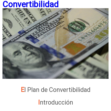
Convertibilidad
b
r
e
R
e
t
e
n
c
i
o
n
El Plan de Convertibilidad
e
Introducción
s