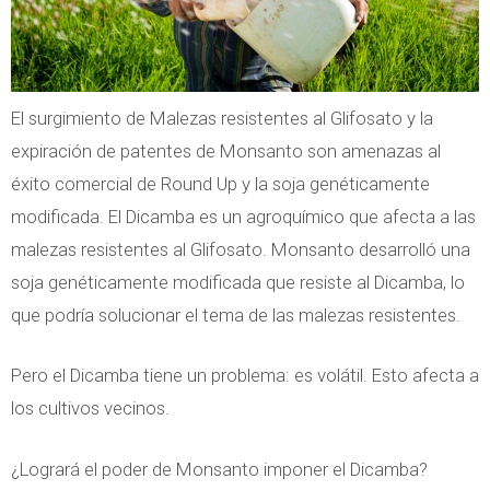
a
d
e
El surgimiento de Malezas resistentes al Glifosato y la
l
expiración de patentes de Monsanto son amenazas al
D
éxito comercial de Round Up y la soja genéticamente
ó
modificada. El Dicamba es un agroquímico que afecta a las
l
malezas resistentes al Glifosato. Monsanto desarrolló una
a
soja genéticamente modificada que resiste al Dicamba, lo
r
que podría solucionar el tema de las malezas resistentes.
Pero el Dicamba tiene un problema: es volátil. Esto afecta a
los cultivos vecinos.
¿Logrará el poder de Monsanto imponer el Dicamba?