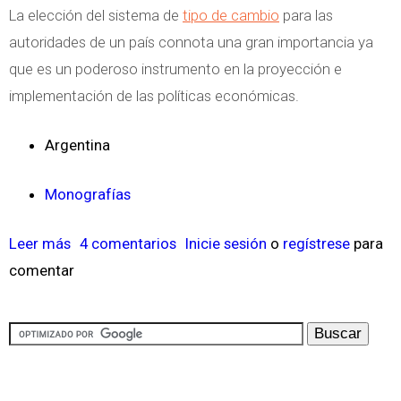
a
La elección del sistema de
tipo de cambio
para las
l
autoridades de un país connota una gran importancia ya
a
que es un poderoso instrumento en la proyección e
s
implementación de las políticas económicas.
E
x
Argentina
p
o
Monografías
r
t
Leer más
s
4 comentarios
Inicie sesión
o
regístrese
para
a
comentar
o
c
b
i
r
o
e
n
C