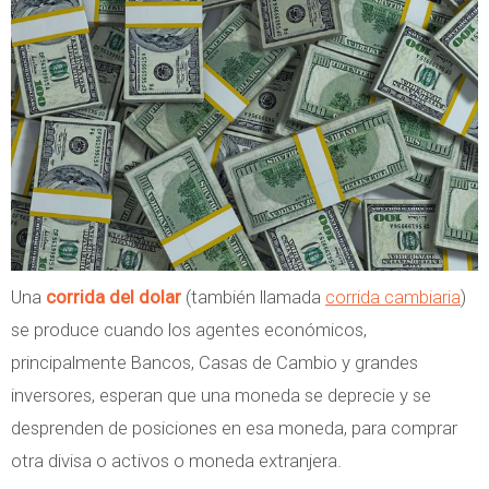
e
D
o
l
a
r
i
z
a
Una
corrida del dolar
(también llamada
corrida cambiaria
)
c
se produce cuando los agentes económicos,
i
principalmente Bancos, Casas de Cambio y grandes
ó
inversores, esperan que una moneda se deprecie y se
n
desprenden de posiciones en esa moneda, para comprar
otra divisa o activos o moneda extranjera.