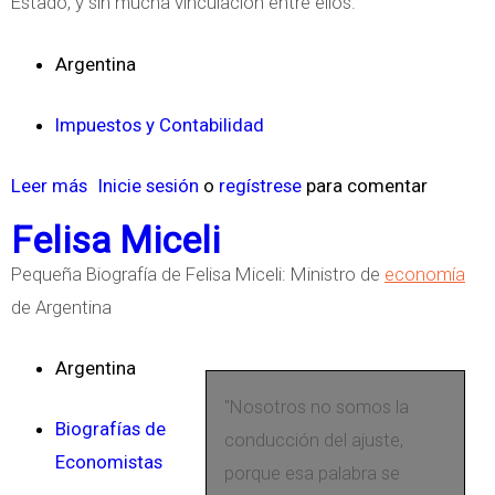
Estado, y sin mucha vinculación entre ellos.
a
e
Argentina
n
A
Impuestos y Contabilidad
r
g
Leer más
s
Inicie sesión
o
regístrese
para comentar
e
o
Felisa Miceli
n
b
Pequeña Biografía de Felisa Miceli: Ministro de
economía
t
r
de Argentina
i
e
n
E
Argentina
a
l
"Nosotros no somos la
S
Biografías de
conducción del ajuste,
i
Economistas
porque esa palabra se
s