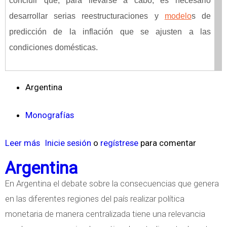
concluir que, para llevarse a cabo, es necesario
desarrollar serias reestructuraciones y
modelo
s de
predicción de la inflación que se ajusten a las
condiciones domésticas.
Argentina
Monografías
Leer más
s
Inicie sesión
o
regístrese
para comentar
o
Argentina
b
En Argentina el debate sobre la consecuencias que genera
r
en las diferentes regiones del país realizar política
e
monetaria de manera centralizada tiene una relevancia
C