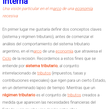
Interna
l
e
Una visión particular en el m
arco
de una
economía
Í
recesiva
n
d
En primer lugar me gustaría definir dos conceptos claves
i
(sistema y régimen tributario), antes de comenzar el
c
análisis del comportamiento del sistema tributario
e
argentino, en el m
arco
de una
economía
que atraviesa el
d
Ciclo
de la recisión. Recordemos a estos fines que se
e
entiende por
sistema tributario
, al conjunto
P
interrelacionado de
tributos
(impuestos, tasas y
o
contribuciones especiales) que rigen para un cierto Estado,
b
en un determinado lapso de tiempo. Mientras que un
r
régimen tributario
es el conjunto de
tributos
creados a
e
medida que aparecen las necesidades financieras del
z