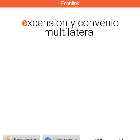
Econlink
Pasar
al
excension y convenio
contenido
multilateral
principal
Topic locked
Último envío