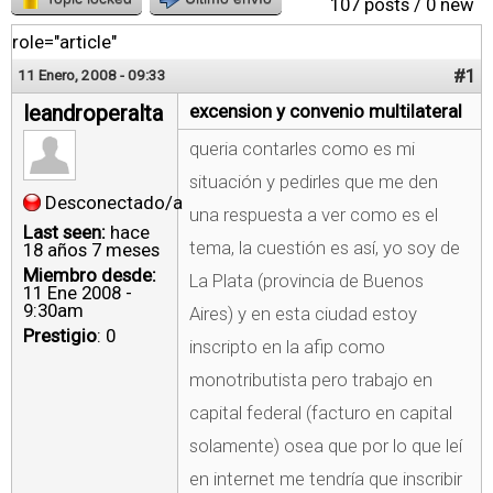
107 posts / 0 new
role="article"
#1
11 Enero, 2008 - 09:33
leandroperalta
excension y convenio multilateral
queria contarles como es mi
situación y pedirles que me den
Desconectado/a
una respuesta a ver como es el
Last seen:
hace
tema, la cuestión es así, yo soy de
18 años 7 meses
Miembro desde:
La Plata (provincia de Buenos
11 Ene 2008 -
9:30am
Aires) y en esta ciudad estoy
Prestigio
: 0
inscripto en la afip como
monotributista pero trabajo en
capital federal (facturo en capital
solamente) osea que por lo que leí
en internet me tendría que inscribir