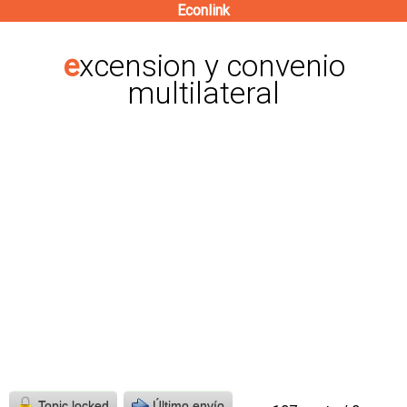
Econlink
Pasar
al
excension y convenio
contenido
multilateral
principal
Topic locked
Último envío