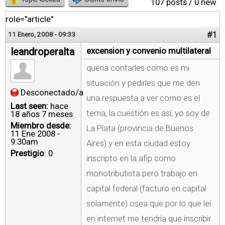
107 posts / 0 new
role="article"
#1
11 Enero, 2008 - 09:33
leandroperalta
excension y convenio multilateral
queria contarles como es mi
situación y pedirles que me den
Desconectado/a
una respuesta a ver como es el
Last seen:
hace
tema, la cuestión es así, yo soy de
18 años 7 meses
Miembro desde:
La Plata (provincia de Buenos
11 Ene 2008 -
9:30am
Aires) y en esta ciudad estoy
Prestigio
: 0
inscripto en la afip como
monotributista pero trabajo en
capital federal (facturo en capital
solamente) osea que por lo que leí
en internet me tendría que inscribir