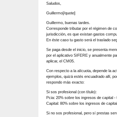
Saludos,
Guillermo[/quote]
Guillermo, buenas tardes.
Corresponde tributar por el régimen de con
jurisdicción, es que existan gastos comput
En éste caso tu gasto será el traslado se
Se paga desde el inicio, se presenta me
por el aplicativo SIFERE y anualmente par
aplicar, el CM05.
Con respecto a la alícuota, depende la act
ejemplos, quizá estés encuadrado allí, po
respondo más exacto:
Si sos profesional (con título):
Pcia: 20% sobre los ingresos de capital -
Capital: 80% sobre los ingresos de capital
Si no sos profesional, pero sí prestas ser