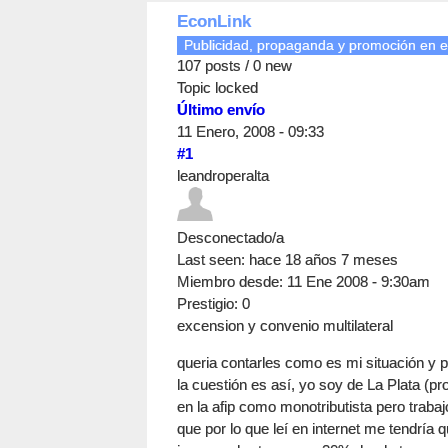
EconLink
Publicidad, propaganda y promoción en e
107 posts / 0 new
Topic locked
Último envío
11 Enero, 2008 - 09:33
#1
leandroperalta
Desconectado/a
Last seen:
hace 18 años 7 meses
Miembro desde:
11 Ene 2008 - 9:30am
Prestigio
: 0
excension y convenio multilateral
queria contarles como es mi situación y 
la cuestión es así, yo soy de La Plata (pr
en la afip como monotributista pero trabaj
que por lo que leí en internet me tendría q