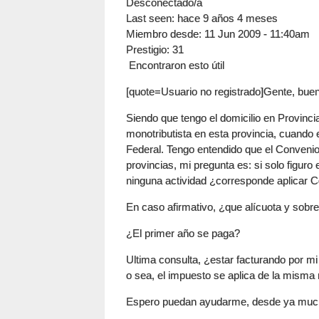
Desconectado/a
Last seen:
hace 9 años 4 meses
Miembro desde:
11 Jun 2009 - 11:40am
Prestigio
: 31
Encontraron esto útil
[quote=Usuario no registrado]Gente, bue
Siendo que tengo el domicilio en Provinc
monotributista en esta provincia, cuando e
Federal. Tengo entendido que el Convenio
provincias, mi pregunta es: si solo figuro 
ninguna actividad ¿corresponde aplicar Co
En caso afirmativo, ¿que alícuota y sobr
¿El primer año se paga?
Ultima consulta, ¿estar facturando por m
o sea, el impuesto se aplica de la mism
Espero puedan ayudarme, desde ya muc