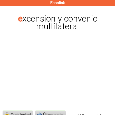
Econlink
Pasar
al
excension y convenio
contenido
multilateral
principal
Topic locked
Último envío