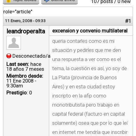
107 posts / 0 new
role="article"
#1
11 Enero, 2008 - 09:33
leandroperalta
excension y convenio multilateral
queria contarles como es mi
situación y pedirles que me den
Desconectado/a
una respuesta a ver como es el
Last seen:
hace
tema, la cuestión es así, yo soy de
18 años 7 meses
Miembro desde:
La Plata (provincia de Buenos
11 Ene 2008 -
9:30am
Aires) y en esta ciudad estoy
Prestigio
: 0
inscripto en la afip como
monotributista pero trabajo en
capital federal (facturo en capital
solamente) osea que por lo que leí
en internet me tendría que inscribir