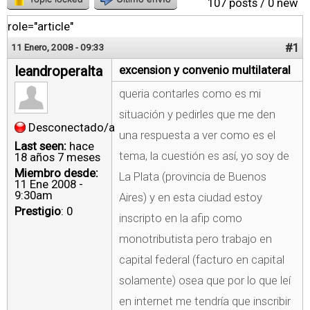
107 posts / 0 new
role="article"
#1
11 Enero, 2008 - 09:33
leandroperalta
excension y convenio multilateral
queria contarles como es mi
situación y pedirles que me den
Desconectado/a
una respuesta a ver como es el
Last seen:
hace
tema, la cuestión es así, yo soy de
18 años 7 meses
Miembro desde:
La Plata (provincia de Buenos
11 Ene 2008 -
9:30am
Aires) y en esta ciudad estoy
Prestigio
: 0
inscripto en la afip como
monotributista pero trabajo en
capital federal (facturo en capital
solamente) osea que por lo que leí
en internet me tendría que inscribir