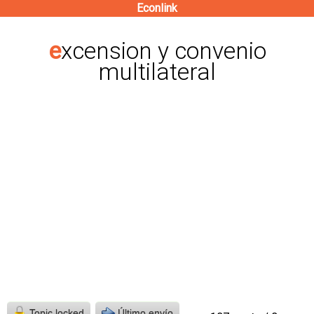
Econlink
Pasar
al
excension y convenio
contenido
multilateral
principal
Topic locked
Último envío